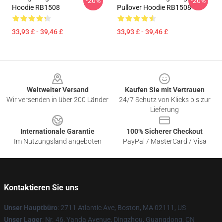
-20%
-20%
Hoodie RB1508
Pullover Hoodie RB1508
33,93 £ - 39,46 £
33,93 £ - 39,46 £
Footer
Weltweiter Versand
Kaufen Sie mit Vertrauen
Wir versenden in über 200 Länder
24/7 Schutz von Klicks bis zur
Lieferung
Internationale Garantie
100% Sicherer Checkout
Im Nutzungsland angeboten
PayPal / MasterCard / Visa
Kontaktieren Sie uns
Unser Hauptbüro
: 2711 Atlantic Ave, Boston, MA 02111, US
Unser Lager
: Nr. 46, Yanda Avenue, Dingzhou, Guangdong, CN