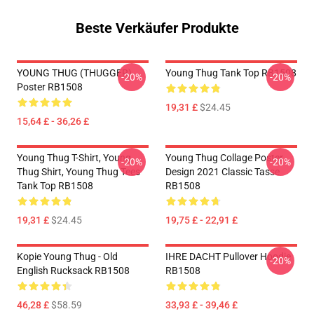
Beste Verkäufer Produkte
YOUNG THUG (THUGGER)
Young Thug Tank Top RB1508
-20%
-20%
Poster RB1508
19,31 £
$24.45
15,64 £ - 36,26 £
Young Thug T-Shirt, Young
Young Thug Collage Poster
-20%
-20%
Thug Shirt, Young Thug Tees
Design 2021 Classic Tasse
Tank Top RB1508
RB1508
19,31 £
$24.45
19,75 £ - 22,91 £
Kopie Young Thug - Old
IHRE DACHT Pullover Hoodie
-20%
English Rucksack RB1508
RB1508
46,28 £
$58.59
33,93 £ - 39,46 £