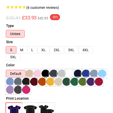
(6 customer reviews)
£42.41
£33.93
-20%
$42.95
Type
Unisex
Size
S
M
L
XL
2XL
3XL
4XL
5XL
Color
Default
Print Location