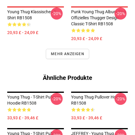
Young Thug Klassisches T-
Punk Young Thug Album Pink
-20%
-20%
Shirt RB1508
Offizielles Thugger Design
Classic T-Shirt RB1508
20,93 £ - 24,09 £
20,93 £ - 24,09 £
MEHR ANZEIGEN
Ähnliche Produkte
Young Thug - T-Shirt Pullover
Young Thug Pullover Hoodie
-20%
-20%
Hoodie RB1508
RB1508
33,93 £ - 39,46 £
33,93 £ - 39,46 £
Young Thug - T-Shirt Pullover
JEFFREY - Young Thug