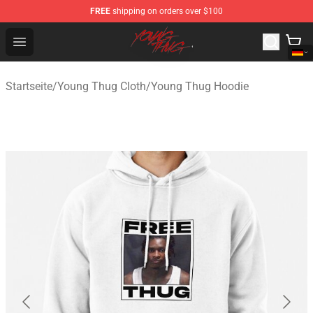
FREE
shipping on orders over $100
Young Thug Shop - Official Young Thug Merchandise Sto
Open menu
Startseite
/
Young Thug Cloth
/
Young Thug Hoodie