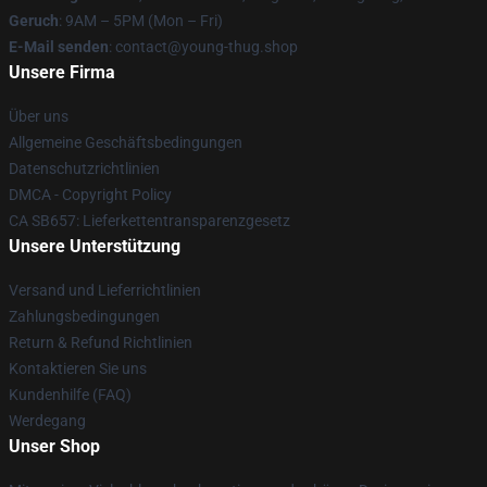
Geruch
: 9AM – 5PM (Mon – Fri)
E-Mail senden
: contact@young-thug.shop
Unsere Firma
Über uns
Allgemeine Geschäftsbedingungen
Datenschutzrichtlinien
DMCA - Copyright Policy
CA SB657: Lieferkettentransparenzgesetz
Unsere Unterstützung
Versand und Lieferrichtlinien
Zahlungsbedingungen
Return & Refund Richtlinien
Kontaktieren Sie uns
Kundenhilfe (FAQ)
Werdegang
Unser Shop