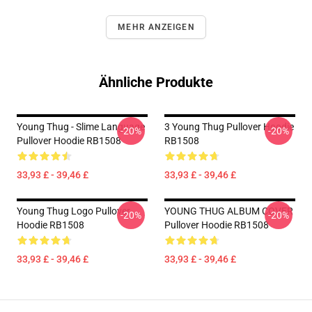
MEHR ANZEIGEN
Ähnliche Produkte
Young Thug - Slime Language
3 Young Thug Pullover Hoodie
-20%
-20%
Pullover Hoodie RB1508
RB1508
33,93 £ - 39,46 £
33,93 £ - 39,46 £
Young Thug Logo Pullover
YOUNG THUG ALBUM COVER
-20%
-20%
Hoodie RB1508
Pullover Hoodie RB1508
33,93 £ - 39,46 £
33,93 £ - 39,46 £
Footer