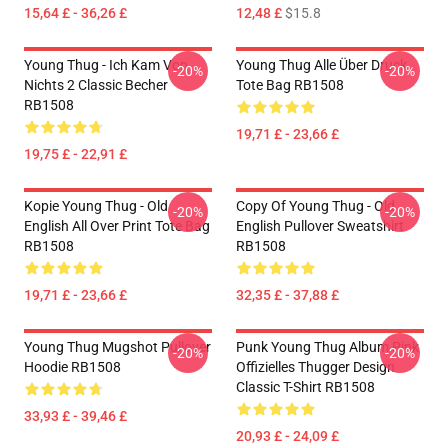
15,64 £ - 36,26 £
12,48 £
$15.8
Young Thug - Ich Kam Von
Young Thug Alle Über Druck
-20%
-20%
Nichts 2 Classic Becher
Tote Bag RB1508
RB1508
19,71 £ - 23,66 £
19,75 £ - 22,91 £
Kopie Young Thug - Old
Copy Of Young Thug - Old
-20%
-20%
English All Over Print Tote Bag
English Pullover Sweatshirt
RB1508
RB1508
19,71 £ - 23,66 £
32,35 £ - 37,88 £
Young Thug Mugshot Pullover
Punk Young Thug Album Pink
-20%
-20%
Hoodie RB1508
Offizielles Thugger Design
Classic T-Shirt RB1508
33,93 £ - 39,46 £
20,93 £ - 24,09 £