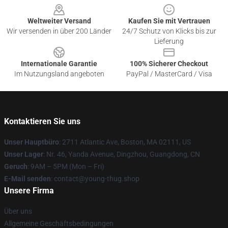
Weltweiter Versand
Kaufen Sie mit Vertrauen
Wir versenden in über 200 Länder
24/7 Schutz von Klicks bis zur
Lieferung
Internationale Garantie
100% Sicherer Checkout
Im Nutzungsland angeboten
PayPal / MasterCard / Visa
Kontaktieren Sie uns
Unser Hauptbüro
: 2711 Atlantic Ave, Boston, MA 02111, US
Unser Lager
: Nr. 46, Yanda Avenue, Dingzhou, Guangdong, CN
Geruch
: 9AM – 5PM (Mon – Fri)
E-Mail senden
: contact@young-thug.shop
Unsere Firma
Über uns
Allgemeine Geschäftsbedingungen