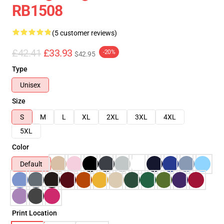
RB1508
(5 customer reviews)
£42.41
£33.93
-20%
$42.95
Type
Unisex
Size
S
M
L
XL
2XL
3XL
4XL
5XL
Color
Default
Print Location