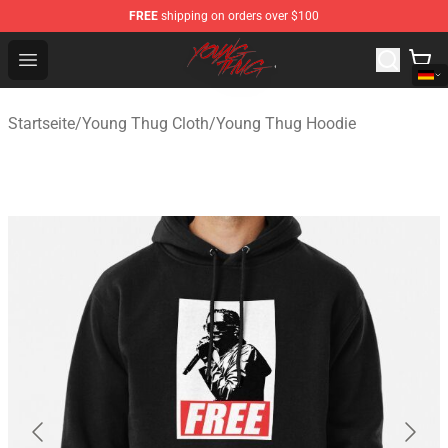
FREE
shipping on orders over $100
Young Thug Shop - Official Young Thug Merchandise Sto
Open menu
Startseite
/
Young Thug Cloth
/
Young Thug Hoodie