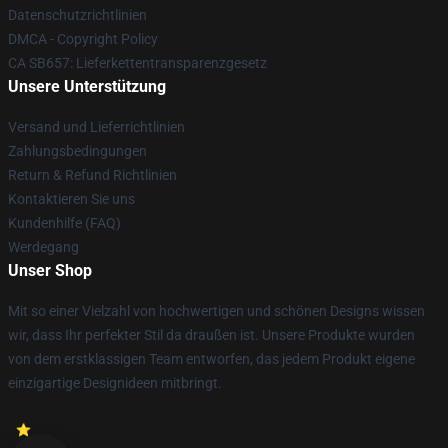
Datenschutzrichtlinien
DMCA - Copyright Policy
CA SB657: Lieferkettentransparenzgesetz
Unsere Unterstützung
Versand und Lieferrichtlinien
Zahlungsbedingungen
Return & Refund Richtlinien
Kontaktieren Sie uns
Kundenhilfe (FAQ)
Werdegang
Unser Shop
Mit so einer Vielzahl von hochwertigen und schönen Designs wissen
wir, dass Ihr perfekter Stil da draußen ist. Unsere Produkte wurden
von dem erstklassigen Team entworfen, das jedem Produkt eigene
einzigartige Designideen mitbringt.