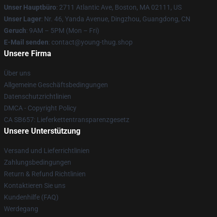
Unser Hauptbüro
: 2711 Atlantic Ave, Boston, MA 02111, US
Unser Lager
: Nr. 46, Yanda Avenue, Dingzhou, Guangdong, CN
Geruch
: 9AM – 5PM (Mon – Fri)
E-Mail senden
: contact@young-thug.shop
Unsere Firma
Über uns
Allgemeine Geschäftsbedingungen
Datenschutzrichtlinien
DMCA - Copyright Policy
CA SB657: Lieferkettentransparenzgesetz
Unsere Unterstützung
Versand und Lieferrichtlinien
Zahlungsbedingungen
Return & Refund Richtlinien
Kontaktieren Sie uns
Kundenhilfe (FAQ)
Werdegang