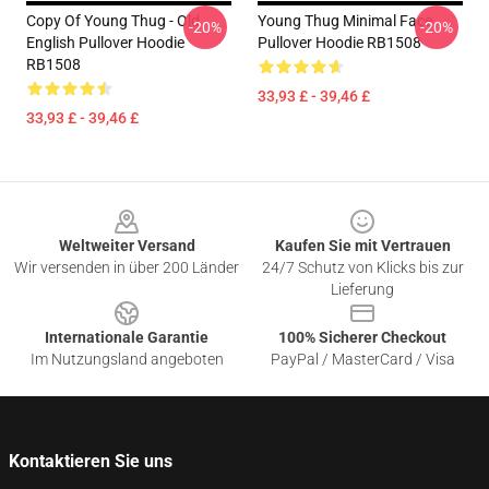
Copy Of Young Thug - Old
Young Thug Minimal Face
-20%
-20%
English Pullover Hoodie
Pullover Hoodie RB1508
RB1508
33,93 £ - 39,46 £
33,93 £ - 39,46 £
Footer
Weltweiter Versand
Kaufen Sie mit Vertrauen
Wir versenden in über 200 Länder
24/7 Schutz von Klicks bis zur
Lieferung
Internationale Garantie
100% Sicherer Checkout
Im Nutzungsland angeboten
PayPal / MasterCard / Visa
Kontaktieren Sie uns