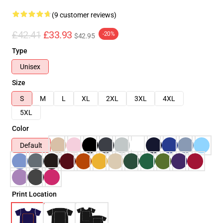
(9 customer reviews)
£42.41
£33.93
-20%
$42.95
Type
Unisex
Size
S
M
L
XL
2XL
3XL
4XL
5XL
Color
Default
Print Location