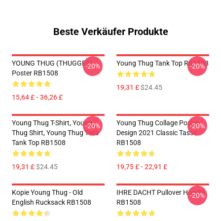
Beste Verkäufer Produkte
YOUNG THUG (THUGGER)
Young Thug Tank Top RB1508
-20%
-20%
Poster RB1508
19,31 £
$24.45
15,64 £ - 36,26 £
Young Thug T-Shirt, Young
Young Thug Collage Poster
-20%
-20%
Thug Shirt, Young Thug Tees
Design 2021 Classic Tasse
Tank Top RB1508
RB1508
19,31 £
$24.45
19,75 £ - 22,91 £
Kopie Young Thug - Old
IHRE DACHT Pullover Hoodie
-20%
English Rucksack RB1508
RB1508