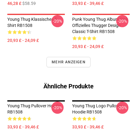
46,28 £
$58.59
33,93 £ - 39,46 £
Young Thug Klassisches T-
Punk Young Thug Album Pink
-20%
-20%
Shirt RB1508
Offizielles Thugger Design
Classic T-Shirt RB1508
20,93 £ - 24,09 £
20,93 £ - 24,09 £
MEHR ANZEIGEN
Ähnliche Produkte
Young Thug Pullover Hoodie
Young Thug Logo Pullover
-20%
-20%
RB1508
Hoodie RB1508
33,93 £ - 39,46 £
33,93 £ - 39,46 £