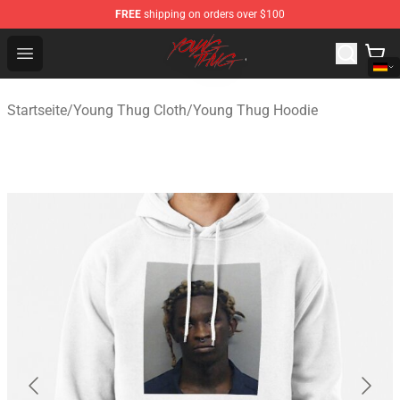
FREE
shipping on orders over $100
Young Thug Shop - Official Young Thug Merchandise Sto
Open menu
Startseite
/
Young Thug Cloth
/
Young Thug Hoodie