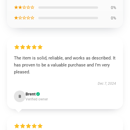
★★☆☆☆
0%
★☆☆☆☆
0%
The item is solid, reliable, and works as described. It
has proven to be a valuable purchase and I’m very
pleased.
Dec 7, 2024
Brent
B
Verified owner