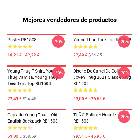
Mejores vendedores de productos
Poster RB1508
Young Thug Tank Top RB1508
-20%
-20%
18,21 € - 42,22 €
22,49 €
$24.45
Young Thug T Shirt, Young
Diseño De Cartel De Collage
-20%
-20%
Thug Camisa, Young Thug
Joven Thug 2021 Classic Mug
Tees Tank Top RB1508
RB1508
22,49 €
$24.45
23,00 € - 26,68 €
Copiado Young Thug - Old
TUÑO Pullover Hoodie
-20%
English Backpack RB1508
RB1508
53,90 €
$58.59
39,51 € - 45,95 €