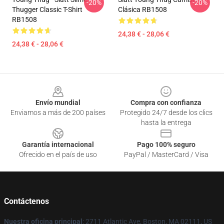
-20%
-20%
Thugger Classic T-Shirt
Clásica RB1508
RB1508
24,38 € - 28,06 €
24,38 € - 28,06 €
Footer
Envío mundial
Compra con confianza
Enviamos a más de 200 países
Protegido 24/7 desde los clics
hasta la entrega
Garantía internacional
Pago 100% seguro
Ofrecido en el país de uso
PayPal / MasterCard / Visa
Contáctenos
Nuestra oficina principal
: 2711 Atlantic Ave, Boston, MA 02111, US