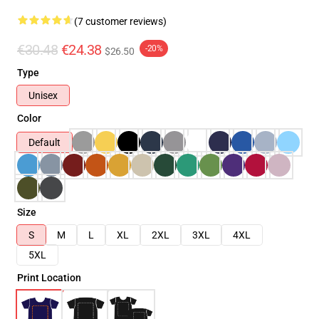
(7 customer reviews)
€30.48
€24.38
-20%
$26.50
Type
Unisex
Color
Default
Size
S
M
L
XL
2XL
3XL
4XL
5XL
Print Location