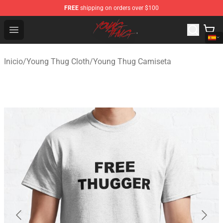
FREE
shipping on orders over $100
Young Thug Shop - Official Young Thug Merchandise Sto
Open menu
Inicio
/
Young Thug Cloth
/
Young Thug Camiseta