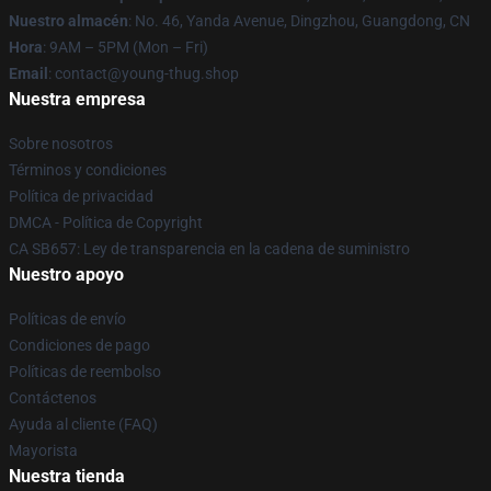
Nuestro almacén
: No. 46, Yanda Avenue, Dingzhou, Guangdong, CN
Hora
: 9AM – 5PM (Mon – Fri)
Email
: contact@young-thug.shop
Nuestra empresa
Sobre nosotros
Términos y condiciones
Política de privacidad
DMCA - Política de Copyright
CA SB657: Ley de transparencia en la cadena de suministro
Nuestro apoyo
Políticas de envío
Condiciones de pago
Políticas de reembolso
Contáctenos
Ayuda al cliente (FAQ)
Mayorista
Nuestra tienda