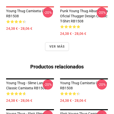
Young Thug Camiseta Clásica
Punk Young Thug Album Rosa
-20%
-20%
RB1508
Oficial Thugger Design Classic
T-Shirt RB1508
24,38 € - 28,06 €
24,38 € - 28,06 €
VER MÁS
Productos relacionados
Young Thug - Slime Language
Young Thug Camiseta Clásica
-20%
-20%
Classic Camiseta RB1508
RB1508
24,38 € - 28,06 €
24,38 € - 28,06 €
Young Thug - Slatt Slime
Slatt Young Thug Camiseta