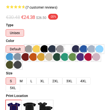
(7 customer reviews)
€30.48
€24.38
-20%
$26.50
Type
Unisex
Color
Default
Size
S
M
L
XL
2XL
3XL
4XL
5XL
Print Location