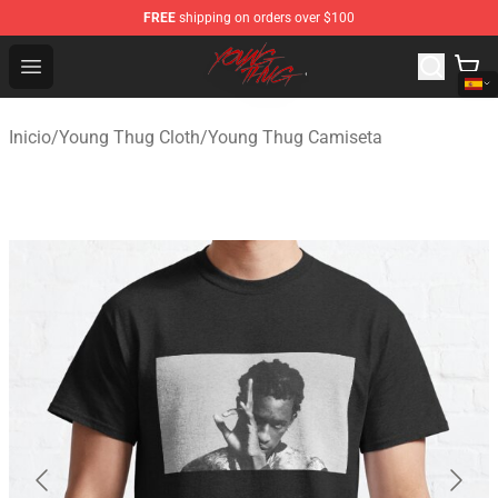
FREE
shipping on orders over $100
Young Thug Shop - Official Young Thug Merchandise Sto
Open menu
Inicio
/
Young Thug Cloth
/
Young Thug Camiseta