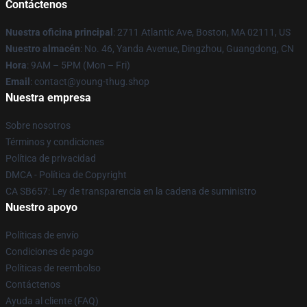
Contáctenos
Nuestra oficina principal
: 2711 Atlantic Ave, Boston, MA 02111, US
Nuestro almacén
: No. 46, Yanda Avenue, Dingzhou, Guangdong, CN
Hora
: 9AM – 5PM (Mon – Fri)
Email
: contact@young-thug.shop
Nuestra empresa
Sobre nosotros
Términos y condiciones
Política de privacidad
DMCA - Política de Copyright
CA SB657: Ley de transparencia en la cadena de suministro
Nuestro apoyo
Políticas de envío
Condiciones de pago
Políticas de reembolso
Contáctenos
Ayuda al cliente (FAQ)