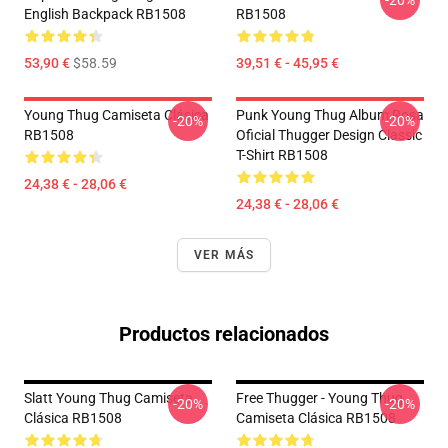
-20%
English Backpack RB1508
RB1508
53,90 €
$58.59
39,51 € - 45,95 €
Young Thug Camiseta Clásica
Punk Young Thug Album Rosa
-20%
-20%
RB1508
Oficial Thugger Design Classic
T-Shirt RB1508
24,38 € - 28,06 €
24,38 € - 28,06 €
VER MÁS
Productos relacionados
Slatt Young Thug Camiseta
Free Thugger - Young Thug
-20%
-20%
Clásica RB1508
Camiseta Clásica RB1508