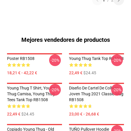
1
/
2
Mejores vendedores de productos
Poster RB1508
Young Thug Tank Top RB1508
-20%
-20%
18,21 € - 42,22 €
22,49 €
$24.45
Young Thug T Shirt, Young
Diseño De Cartel De Collage
-20%
-20%
Thug Camisa, Young Thug
Joven Thug 2021 Classic Mug
Tees Tank Top RB1508
RB1508
22,49 €
$24.45
23,00 € - 26,68 €
Copiado Young Thug - Old
TUÑO Pullover Hoodie