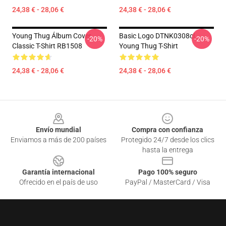
24,38 € - 28,06 €
24,38 € - 28,06 €
Young Thug Álbum Cover
Basic Logo DTNK0308cl
-20%
-20%
Classic T-Shirt RB1508
Young Thug T-Shirt
24,38 € - 28,06 €
24,38 € - 28,06 €
Footer
Envío mundial
Compra con confianza
Enviamos a más de 200 países
Protegido 24/7 desde los clics
hasta la entrega
Garantía internacional
Pago 100% seguro
Ofrecido en el país de uso
PayPal / MasterCard / Visa