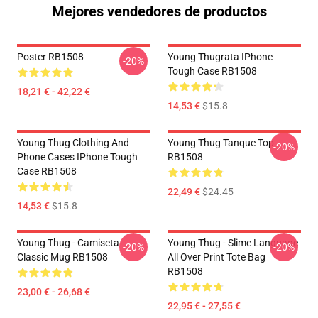
Mejores vendedores de productos
Poster RB1508
Young Thugrata IPhone
-20%
Tough Case RB1508
18,21 € - 42,22 €
14,53 €
$15.8
Young Thug Clothing And
Young Thug Tanque Top
-20%
Phone Cases IPhone Tough
RB1508
Case RB1508
22,49 €
$24.45
14,53 €
$15.8
Young Thug - Camiseta
Young Thug - Slime Language
-20%
-20%
Classic Mug RB1508
All Over Print Tote Bag
RB1508
23,00 € - 26,68 €
22,95 € - 27,55 €