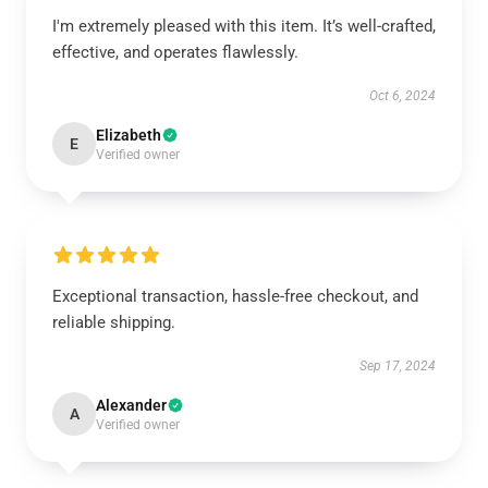
I'm extremely pleased with this item. It’s well-crafted,
effective, and operates flawlessly.
Oct 6, 2024
Elizabeth
E
Verified owner
Exceptional transaction, hassle-free checkout, and
reliable shipping.
Sep 17, 2024
Alexander
A
Verified owner