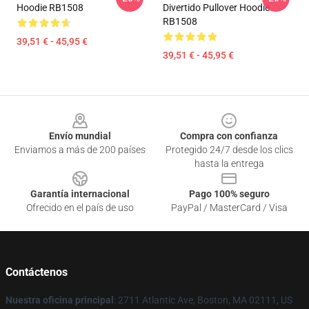
Hoodie RB1508
Divertido Pullover Hoodie
RB1508
39,51 € - 45,95 €
39,51 € - 45,95 €
Footer
Envío mundial
Compra con confianza
Enviamos a más de 200 países
Protegido 24/7 desde los clics
hasta la entrega
Garantía internacional
Pago 100% seguro
Ofrecido en el país de uso
PayPal / MasterCard / Visa
Contáctenos
Nuestra oficina principal
: 2711 Atlantic Ave, Boston, MA 02111, US