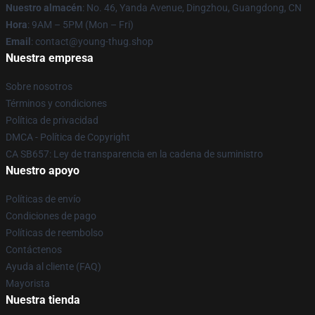
Nuestro almacén
: No. 46, Yanda Avenue, Dingzhou, Guangdong, CN
Hora
: 9AM – 5PM (Mon – Fri)
Email
: contact@young-thug.shop
Nuestra empresa
Sobre nosotros
Términos y condiciones
Política de privacidad
DMCA - Política de Copyright
CA SB657: Ley de transparencia en la cadena de suministro
Nuestro apoyo
Políticas de envío
Condiciones de pago
Políticas de reembolso
Contáctenos
Ayuda al cliente (FAQ)
Mayorista
Nuestra tienda