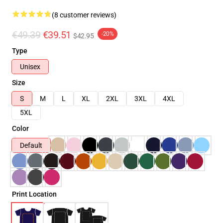
(8 customer reviews)
€49.39
€39.51
-20%
$42.95
Type
Unisex
Size
S
M
L
XL
2XL
3XL
4XL
5XL
Color
Default
Print Location