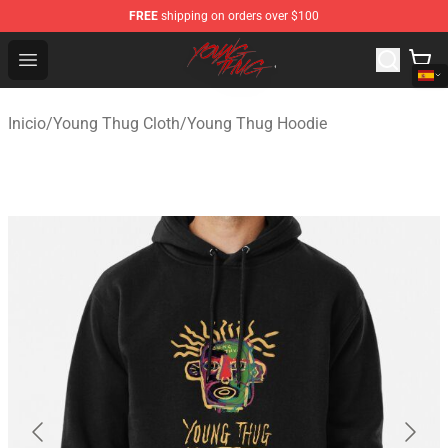
FREE
shipping on orders over $100
Young Thug Shop - Official Young Thug Merchandise Sto
Open menu
Inicio
/
Young Thug Cloth
/
Young Thug Hoodie