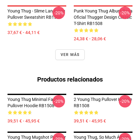
Young Thug - Slime Language
Punk Young Thug Album Rosa
-20%
-20%
Pullover Sweatshirt RB1508
Oficial Thugger Design Classic
T-Shirt RB1508
37,67 € - 44,11 €
24,38 € - 28,06 €
VER MÁS
Productos relacionados
Young Thug Minimal Face
2 Young Thug Pullover Hoodie
-20%
-20%
Pullover Hoodie RB1508
RB1508
39,51 € - 45,95 €
39,51 € - 45,95 €
Young Thug Mugshot Pullover
Young Thug, So Much Álbum
-20%
-20%