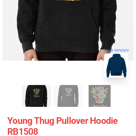
blank template
Young Thug Pullover Hoodie
RB1508