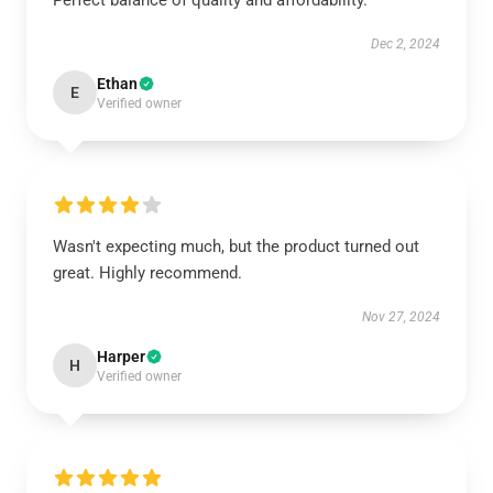
Perfect balance of quality and affordability.
Dec 2, 2024
Ethan
E
Verified owner
Wasn't expecting much, but the product turned out
great. Highly recommend.
Nov 27, 2024
Harper
H
Verified owner