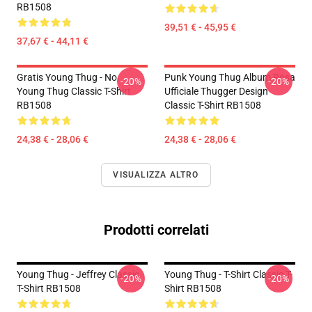
RB1508
39,51 € - 45,95 €
37,67 € - 44,11 €
Gratis Young Thug - No.
Punk Young Thug Album Rosa
-20%
-20%
Young Thug Classic T-Shirt
Ufficiale Thugger Design
RB1508
Classic T-Shirt RB1508
24,38 € - 28,06 €
24,38 € - 28,06 €
VISUALIZZA ALTRO
Prodotti correlati
Young Thug - Jeffrey Classic
Young Thug - T-Shirt Classic T-
-20%
-20%
T-Shirt RB1508
Shirt RB1508