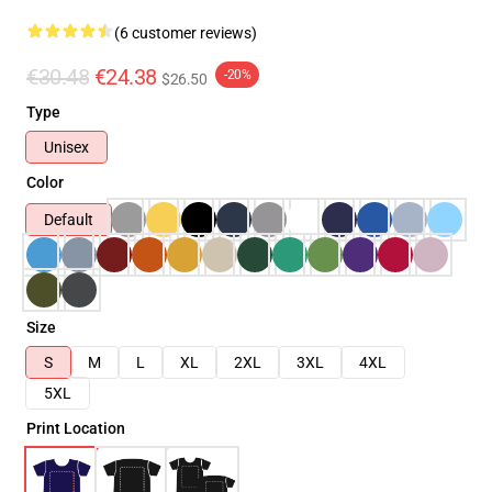
(6 customer reviews)
€30.48
€24.38
-20%
$26.50
Type
Unisex
Color
Default
Size
S
M
L
XL
2XL
3XL
4XL
5XL
Print Location