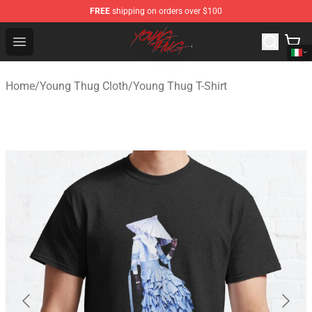
FREE
shipping on orders over $100
Young Thug Shop - Official Young Thug Merchandise Sto
Open menu
Home
/
Young Thug Cloth
/
Young Thug T-Shirt