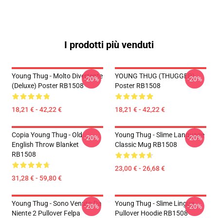
I prodotti più venduti
Young Thug - Molto Divertente
YOUNG THUG (THUGGER)
-20%
-20%
(Deluxe) Poster RB1508
Poster RB1508
18,21 € - 42,22 €
18,21 € - 42,22 €
Copia Young Thug - Old
Young Thug - Slime Language
-20%
-20%
English Throw Blanket
Classic Mug RB1508
RB1508
23,00 € - 26,68 €
31,28 € - 59,80 €
Young Thug - Sono Venuto Da
Young Thug - Slime Lingua
-20%
-20%
Niente 2 Pullover Felpa
Pullover Hoodie RB1508