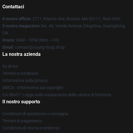
Contattaci
Il nostro ufficio
: 2711 Atlantic Ave, Boston, MA 02111, Stati Uniti
Il nostro magazzino
: No. 46, Yanda Avenue, Dingzhou, Guangdong,
CN
Orario
: 9AM – 5PM (Mon – Fri)
Email
: contact@young-thug.shop
La nostra azienda
Su di noi
Termini e condizioni
Informativa sulla privacy
DMCA - Informativa sul copyright
CA SB657: Legge sulla trasparenza della catena di fornitura
Il nostro supporto
Condizioni di spedizione e consegna
Termini di pagamento
Condizioni di ritorno e rimborso