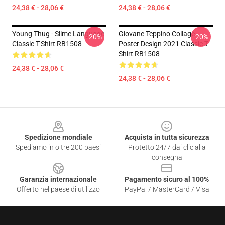
24,38 € - 28,06 €
24,38 € - 28,06 €
Young Thug - Slime Language
Giovane Teppino Collage
-20%
-20%
Classic T-Shirt RB1508
Poster Design 2021 Classic T-
Shirt RB1508
24,38 € - 28,06 €
24,38 € - 28,06 €
Footer
Spedizione mondiale
Acquista in tutta sicurezza
Spediamo in oltre 200 paesi
Protetto 24/7 dai clic alla
consegna
Garanzia internazionale
Pagamento sicuro al 100%
Offerto nel paese di utilizzo
PayPal / MasterCard / Visa