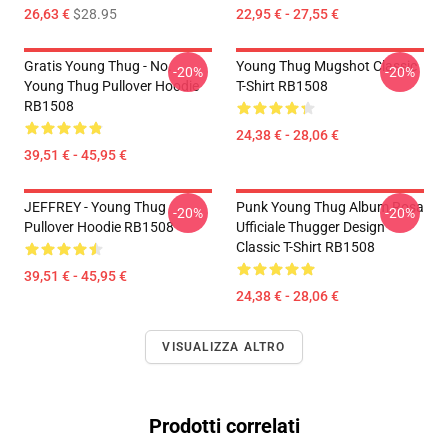
26,63 €
$28.95
22,95 € - 27,55 €
Gratis Young Thug - No.
Young Thug Mugshot Classic
-20%
-20%
Young Thug Pullover Hoodie
T-Shirt RB1508
RB1508
24,38 € - 28,06 €
39,51 € - 45,95 €
JEFFREY - Young Thug
Punk Young Thug Album Rosa
-20%
-20%
Pullover Hoodie RB1508
Ufficiale Thugger Design
Classic T-Shirt RB1508
39,51 € - 45,95 €
24,38 € - 28,06 €
VISUALIZZA ALTRO
Prodotti correlati