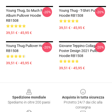
Young Thug, So Much Fun
Young Thug - T-Shirt Pullover
-20%
-20%
Album Pullover Hoodie
Hoodie RB1508
RB1508
39,51 € - 45,95 €
39,51 € - 45,95 €
Young Thug Pullover Hoodie
Giovane Teppino Collage
-20%
-20%
RB1508
Poster Design 2021 Pullover
Hoodie RB1508
39,51 € - 45,95 €
39,51 € - 45,95 €
Footer
Spedizione mondiale
Acquista in tutta sicurezza
Spediamo in oltre 200 paesi
Protetto 24/7 dai clic alla
consegna