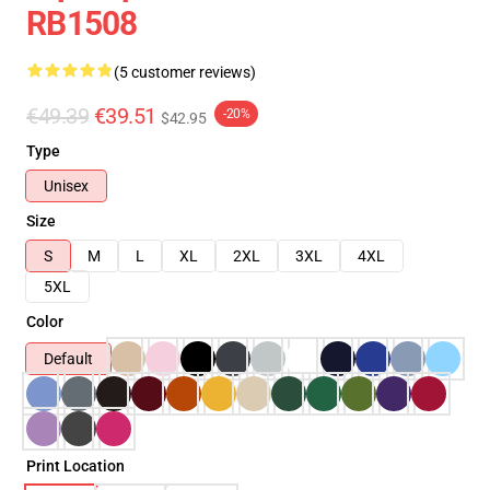
RB1508
(5 customer reviews)
€49.39
€39.51
-20%
$42.95
Type
Unisex
Size
S
M
L
XL
2XL
3XL
4XL
5XL
Color
Default
Print Location