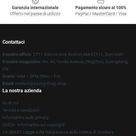
Garanzia internazionale
Pagamento sicuro al 100%
Offerto nel paese di utilizzo
PayPal / MasterCard / Visa
Contattaci
Il nostro ufficio
: 2711 Atlantic Ave, Boston, MA 02111, Stati Uniti
Il nostro magazzino
: No. 46, Yanda Avenue, Dingzhou, Guangdong,
CN
Orario
: 9AM – 5PM (Mon – Fri)
Email
: contact@young-thug.shop
La nostra azienda
Su di noi
Termini e condizioni
Informativa sulla privacy
DMCA - Informativa sul copyright
CA SB657: Legge sulla trasparenza della catena di fornitura