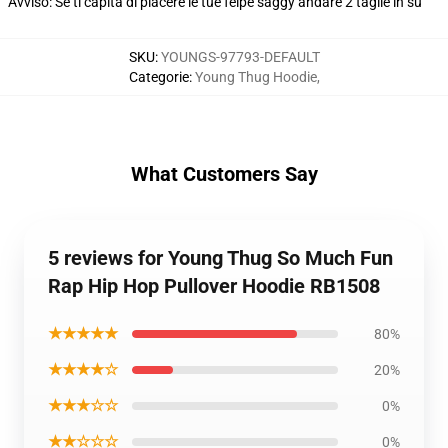
Avviso: Se ti capita di piacere le tue felpe saggy andare 2 taglie in su
SKU
:
YOUNGS-97793-DEFAULT
Categorie
:
Young Thug Hoodie
,
What Customers Say
5 reviews for Young Thug So Much Fun
Rap Hip Hop Pullover Hoodie RB1508
★★★★★
80%
★★★★☆
20%
★★★☆☆
0%
★★☆☆☆
0%