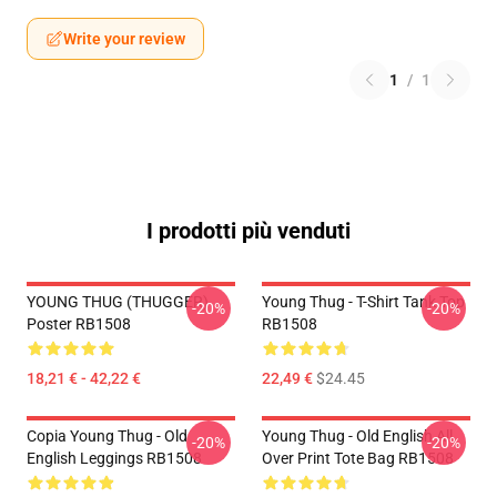
Write your review
1
/
1
I prodotti più venduti
YOUNG THUG (THUGGER)
Young Thug - T-Shirt Tank Top
-20%
-20%
Poster RB1508
RB1508
18,21 € - 42,22 €
22,49 €
$24.45
Copia Young Thug - Old
Young Thug - Old English All
-20%
-20%
English Leggings RB1508
Over Print Tote Bag RB1508