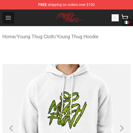
FREE
shipping on orders over $100
Young Thug Shop - Official Young Thug Merchandise Sto
Open menu
Home
/
Young Thug Cloth
/
Young Thug Hoodie