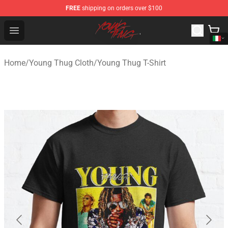
FREE
shipping on orders over $100
Young Thug Shop - Official Young Thug Merchandise Sto
Open menu
Home
/
Young Thug Cloth
/
Young Thug T-Shirt