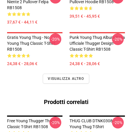
Niente 2 Pullover Felpa
Pullover Hoodie RB1508
RB1508
39,51 € - 45,95 €
37,67 € - 44,11 €
Gratis Young Thug - No.
Punk Young Thug Album Rosa
-20%
-20%
Young Thug Classic T-Shirt
Ufficiale Thugger Design
RB1508
Classic T-Shirt RB1508
24,38 € - 28,06 €
24,38 € - 28,06 €
VISUALIZZA ALTRO
Prodotti correlati
Free Young Thugger Thug
THUG CLUB DTNK0308
-20%
-20%
Classic T-Shirt RB1508
Young Thug T-Shirt