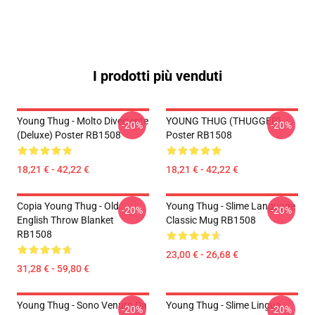
I prodotti più venduti
Young Thug - Molto Divertente
YOUNG THUG (THUGGER)
-20%
-20%
(Deluxe) Poster RB1508
Poster RB1508
18,21 € - 42,22 €
18,21 € - 42,22 €
Copia Young Thug - Old
Young Thug - Slime Language
-20%
-20%
English Throw Blanket
Classic Mug RB1508
RB1508
23,00 € - 26,68 €
31,28 € - 59,80 €
Young Thug - Sono Venuto Da
Young Thug - Slime Lingua
-20%
-20%