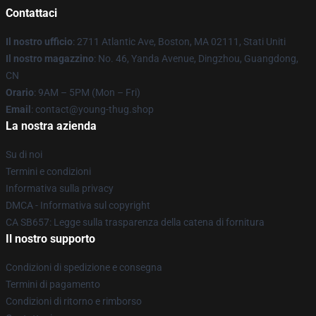
Contattaci
Il nostro ufficio
: 2711 Atlantic Ave, Boston, MA 02111, Stati Uniti
Il nostro magazzino
: No. 46, Yanda Avenue, Dingzhou, Guangdong,
CN
Orario
: 9AM – 5PM (Mon – Fri)
Email
: contact@young-thug.shop
La nostra azienda
Su di noi
Termini e condizioni
Informativa sulla privacy
DMCA - Informativa sul copyright
CA SB657: Legge sulla trasparenza della catena di fornitura
Il nostro supporto
Condizioni di spedizione e consegna
Termini di pagamento
Condizioni di ritorno e rimborso