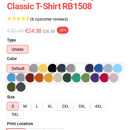
Classic T-Shirt RB1508
(6 customer reviews)
€30.48
€24.38
-20%
$26.50
Type
Unisex
Color
Default
Size
S
M
L
XL
2XL
3XL
4XL
5XL
Print Location