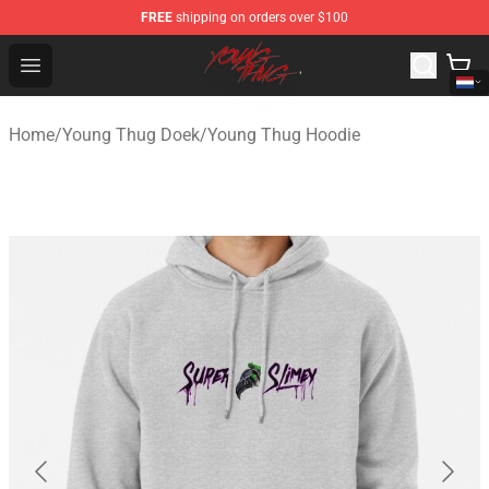
FREE
shipping on orders over $100
Young Thug Shop - Official Young Thug Merchandise Sto
Open menu
Home
/
Young Thug Doek
/
Young Thug Hoodie