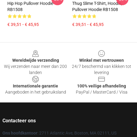
Hip Hop Pullover Hoodie
Thug Slime T-Shirt, Hoodie,
RB1508
Pullover Hoodie RB1508
€ 39,51 - € 45,95
€ 39,51 - € 45,95
Footer
Wereldwijde verzending
Winkel met vertrouwen
Wij verzenden naar meer dan 200
24/7 beschermd van klikken tot
landen
levering
Internationale garantie
100% veilige afhandeling
Aangeboden in het gebruiksland
PayPal / MasterCard / Visa
Contacteer ons
Ons hoofdkantoor
: 2711 Atlantic Ave, Boston, MA 02111, US