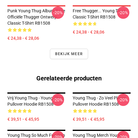
Punk Young Thug Album Roze
Free Thugger... Young Thug
-20%
-20%
Officiële Thugger Ontwerp
Classic T-Shirt RB1508
Classic T-Shirt RB1508
€ 24,38 - € 28,06
€ 24,38 - € 28,06
BEKIJK MEER
Gerelateerde producten
Vrij Young Thug - Young Thug
Young Thug - Zo Veel Plezier
-20%
-20%
Pullover Hoodie RB1508
Pullover Hoodie RB1508
€ 39,51 - € 45,95
€ 39,51 - € 45,95
Young Thug So Much Fun Rap
Young Thug Merch Young
-20%
-20%