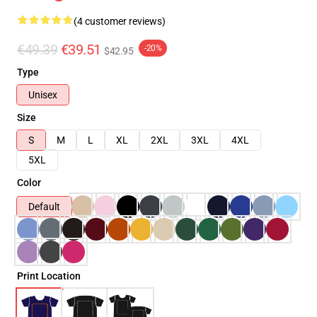
(4 customer reviews)
€49.39
€39.51
-20%
$42.95
Type
Unisex
Size
S
M
L
XL
2XL
3XL
4XL
5XL
Color
Default
Print Location