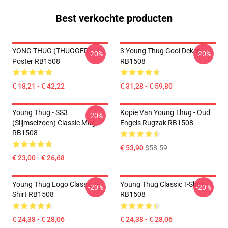
Best verkochte producten
YONG THUG (THUGGER)
3 Young Thug Gooi Deken
-20%
-20%
Poster RB1508
RB1508
€ 18,21 - € 42,22
€ 31,28 - € 59,80
Young Thug - SS3
Kopie Van Young Thug - Oud
-20%
(Slijmseizoen) Classic Mug
Engels Rugzak RB1508
RB1508
€ 53,90
$58.59
€ 23,00 - € 26,68
Young Thug Logo Classic T-
Young Thug Classic T-Shirt
-20%
-20%
Shirt RB1508
RB1508
€ 24,38 - € 28,06
€ 24,38 - € 28,06