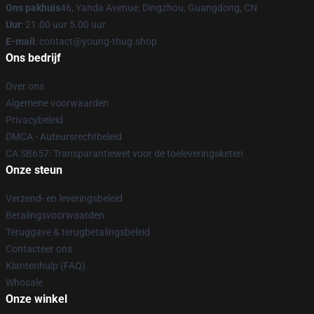
Ons pakhuis
46, Yanda Avenue, Dingzhou, Guangdong, CN
Uur
: 21.00 uur 5.00 uur
E-mail
: contact@young-thug.shop
Ons bedrijf
Over ons
Algemene voorwaarden
Privacybeleid
DMCA - Auteursrechtbeleid
CA SB657: Transparantiewet voor de toeleveringsketen
Onze steun
Verzend- en leveringsbeleid
Betalingsvoorwaarden
Teruggave & terugbetalingsbeleid
Contacteer ons
Klantenhulp (FAQ)
Whosale
Onze winkel