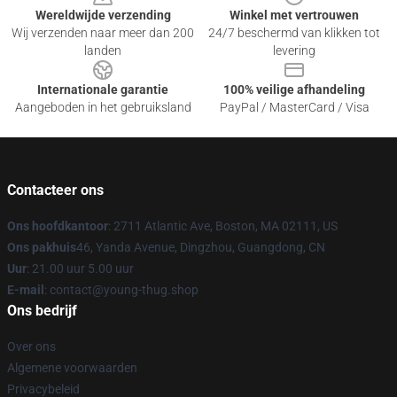
Wereldwijde verzending
Winkel met vertrouwen
Wij verzenden naar meer dan 200
24/7 beschermd van klikken tot
landen
levering
Internationale garantie
100% veilige afhandeling
Aangeboden in het gebruiksland
PayPal / MasterCard / Visa
Contacteer ons
Ons hoofdkantoor
: 2711 Atlantic Ave, Boston, MA 02111, US
Ons pakhuis
46, Yanda Avenue, Dingzhou, Guangdong, CN
Uur
: 21.00 uur 5.00 uur
E-mail
: contact@young-thug.shop
Ons bedrijf
Over ons
Algemene voorwaarden
Privacybeleid