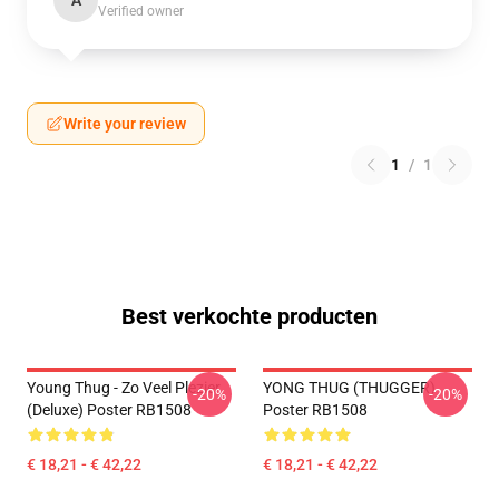
A
Verified owner
Write your review
1
/
1
Best verkochte producten
Young Thug - Zo Veel Plezier
YONG THUG (THUGGER)
-20%
-20%
(Deluxe) Poster RB1508
Poster RB1508
€ 18,21 - € 42,22
€ 18,21 - € 42,22