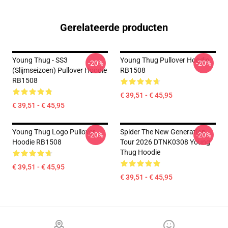
Gerelateerde producten
Young Thug - SS3
Young Thug Pullover Hoodie
-20%
-20%
(Slijmseizoen) Pullover Hoodie
RB1508
RB1508
€ 39,51 - € 45,95
€ 39,51 - € 45,95
Young Thug Logo Pullover
Spider The New Generation
-20%
-20%
Hoodie RB1508
Tour 2026 DTNK0308 Young
Thug Hoodie
€ 39,51 - € 45,95
€ 39,51 - € 45,95
Footer