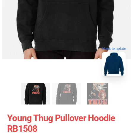
blank template
Young Thug Pullover Hoodie
RB1508