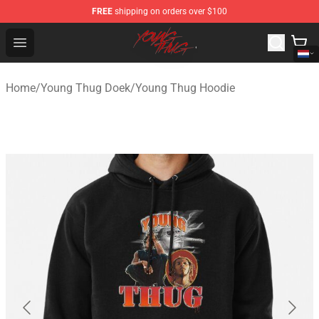
FREE
shipping on orders over $100
Young Thug Shop - Official Young Thug Merchandise Sto
Open menu
Home
/
Young Thug Doek
/
Young Thug Hoodie