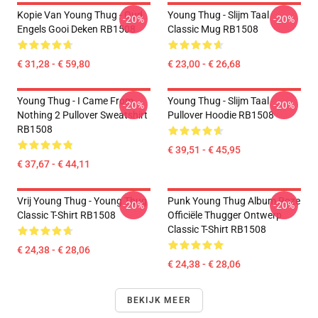
Kopie Van Young Thug - Oud
Young Thug - Slijm Taal
-20%
-20%
Engels Gooi Deken RB1508
Classic Mug RB1508
€ 31,28 - € 59,80
€ 23,00 - € 26,68
Young Thug - I Came From
Young Thug - Slijm Taal
-20%
-20%
Nothing 2 Pullover Sweatshirt
Pullover Hoodie RB1508
RB1508
€ 39,51 - € 45,95
€ 37,67 - € 44,11
Vrij Young Thug - Young Thug
Punk Young Thug Album Roze
-20%
-20%
Classic T-Shirt RB1508
Officiële Thugger Ontwerp
Classic T-Shirt RB1508
€ 24,38 - € 28,06
€ 24,38 - € 28,06
BEKIJK MEER