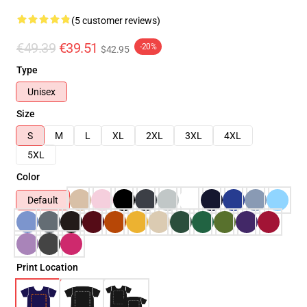
(5 customer reviews)
€49.39
€39.51
-20%
$42.95
Type
Unisex
Size
S
M
L
XL
2XL
3XL
4XL
5XL
Color
Default
Print Location