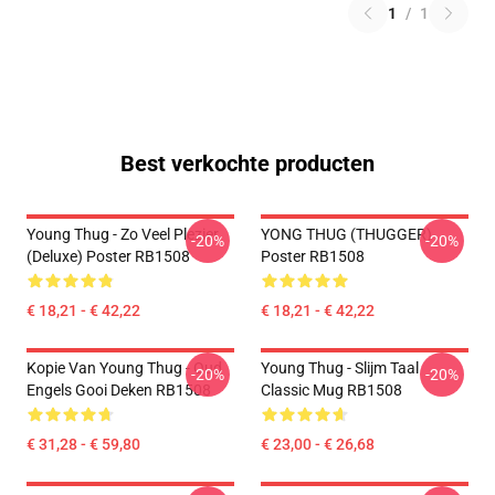
1
/
1
Best verkochte producten
Young Thug - Zo Veel Plezier
YONG THUG (THUGGER)
-20%
-20%
(Deluxe) Poster RB1508
Poster RB1508
€ 18,21 - € 42,22
€ 18,21 - € 42,22
Kopie Van Young Thug - Oud
Young Thug - Slijm Taal
-20%
-20%
Engels Gooi Deken RB1508
Classic Mug RB1508
€ 31,28 - € 59,80
€ 23,00 - € 26,68