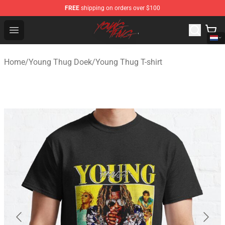
FREE
shipping on orders over $100
Young Thug Shop - Official Young Thug Merchandise Sto
Open menu
Home
/
Young Thug Doek
/
Young Thug T-shirt