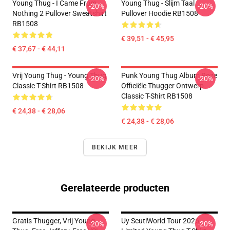
Young Thug - I Came From
Young Thug - Slijm Taal
-20%
-20%
Nothing 2 Pullover Sweatshirt
Pullover Hoodie RB1508
RB1508
€ 39,51 - € 45,95
€ 37,67 - € 44,11
Vrij Young Thug - Young Thug
Punk Young Thug Album Roze
-20%
-20%
Classic T-Shirt RB1508
Officiële Thugger Ontwerp
Classic T-Shirt RB1508
€ 24,38 - € 28,06
€ 24,38 - € 28,06
BEKIJK MEER
Gerelateerde producten
Gratis Thugger, Vrij Young
Uy ScutiWorld Tour 2026
-20%
-20%