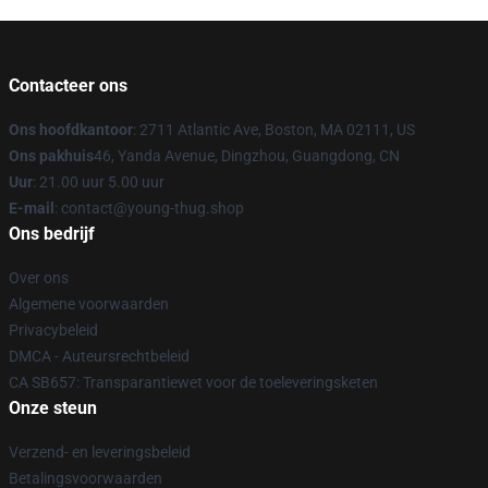
Contacteer ons
Ons hoofdkantoor
: 2711 Atlantic Ave, Boston, MA 02111, US
Ons pakhuis
46, Yanda Avenue, Dingzhou, Guangdong, CN
Uur
: 21.00 uur 5.00 uur
E-mail
: contact@young-thug.shop
Ons bedrijf
Over ons
Algemene voorwaarden
Privacybeleid
DMCA - Auteursrechtbeleid
CA SB657: Transparantiewet voor de toeleveringsketen
Onze steun
Verzend- en leveringsbeleid
Betalingsvoorwaarden