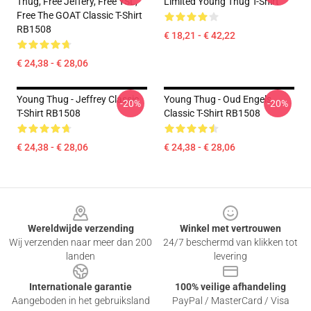
Thug, Free Jeffery, Free YSL,
Limited Young Thug T-Shirt
Free The GOAT Classic T-Shirt
RB1508
€ 18,21 - € 42,22
€ 24,38 - € 28,06
Young Thug - Jeffrey Classic
Young Thug - Oud Engels
-20%
-20%
T-Shirt RB1508
Classic T-Shirt RB1508
€ 24,38 - € 28,06
€ 24,38 - € 28,06
Footer
Wereldwijde verzending
Winkel met vertrouwen
Wij verzenden naar meer dan 200
24/7 beschermd van klikken tot
landen
levering
Internationale garantie
100% veilige afhandeling
Aangeboden in het gebruiksland
PayPal / MasterCard / Visa