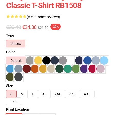
Classic T-Shirt RB1508
(6 customer reviews)
€30.48
€24.38
-20%
$26.50
Type
Unisex
Color
Default
Size
S
M
L
XL
2XL
3XL
4XL
5XL
Print Location