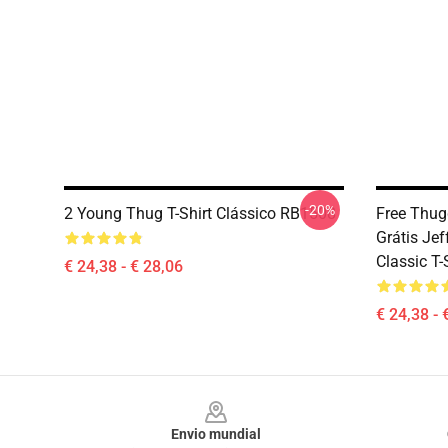
-20%
2 Young Thug T-Shirt Clássico RB1508
Free Thug
Grátis Jef
Classic T
€ 24,38 - € 28,06
€ 24,38 - 
Footer
Envio mundial