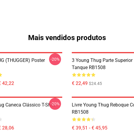
Mais vendidos produtos
-20%
G (THUGGER) Poster
3 Young Thug Parte Superior
Tanque RB1508
€ 42,22
€ 22,49
$24.45
-20%
g Caneca Clássico T-Shirt
Livre Young Thug Reboque 
RB1508
€ 28,06
€ 39,51 - € 45,95