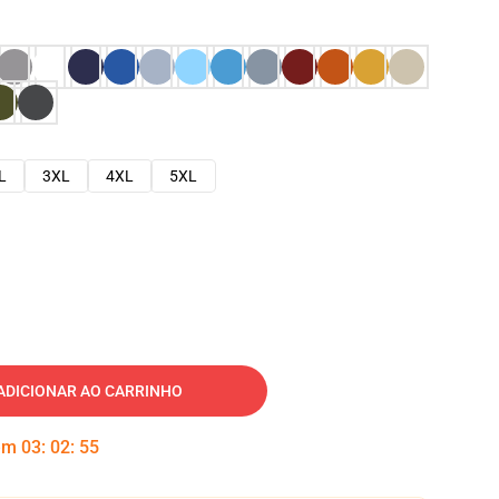
L
3XL
4XL
5XL
ADICIONAR AO CARRINHO
 em
03
:
02
:
54