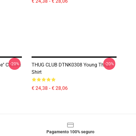
€ 24,38 - € 28,06
-20%
-20%
e" Classic
THUG CLUB DTNK0308 Young Thug T-
Shirt
€ 24,38 - € 28,06
Pagamento 100% seguro