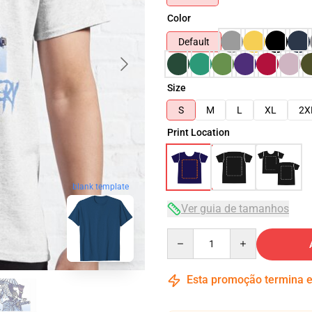
Color
Default
Size
S
M
L
XL
2X
Print Location
blank template
Ver guia de tamanhos
Quantity
Esta promoção termina