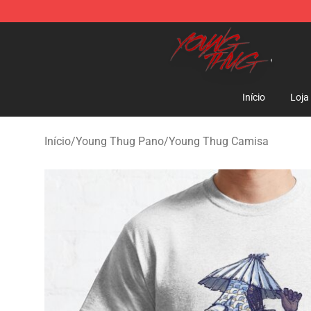
Young Thug Shop - Official Young Thug Merchandise S
Início
Loja
Início
/
Young Thug Pano
/
Young Thug Camisa