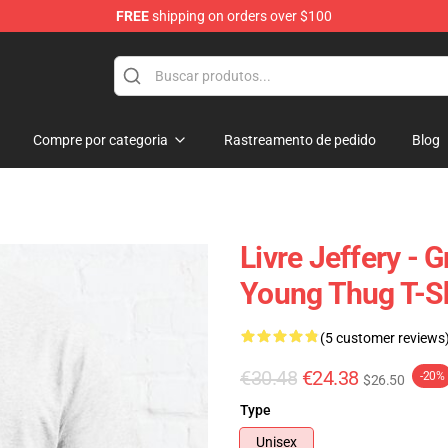
FREE
shipping on orders over $100
tore
Compre por categoria
Rastreamento de pedido
Blog
Livre Jeffery - 
Young Thug T-Sh
(5 customer reviews
€30.48
€24.38
-20%
$26.50
Type
Unisex