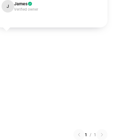
James
J
Verified owner
1
/
1