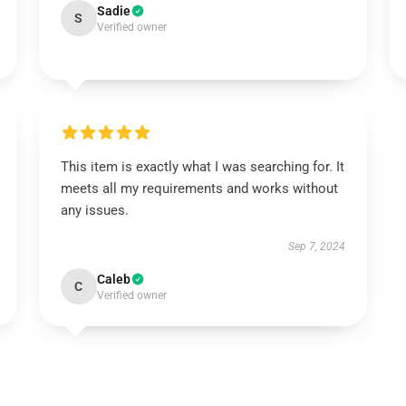
Sadie
S
Verified owner
This item is exactly what I was searching for. It
meets all my requirements and works without
any issues.
Sep 7, 2024
Caleb
C
Verified owner