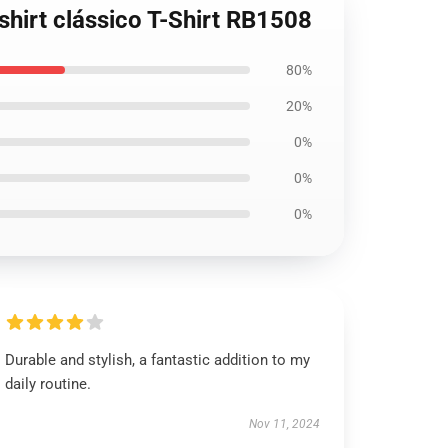
shirt clássico T-Shirt RB1508
80%
20%
0%
0%
0%
Durable and stylish, a fantastic addition to my
daily routine.
Nov 11, 2024