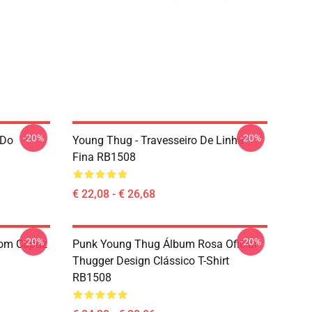
-20%
-20%
 Do
Young Thug - Travesseiro De Linha
Fina RB1508
€ 22,08 - € 26,68
-20%
-20%
Com Capuz
Punk Young Thug Álbum Rosa Oficial
Thugger Design Clássico T-Shirt
RB1508