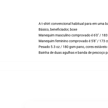
A t-shirt convencional habitual para em uma b
Básico, beneficiador, boxe
Manequim masculino comprovado é 6'0" / 183 
Manequim feminino comprovado é 5'8" / 173 c
Pesado 5.3 oz / 180 gsm pano, cores estáveis 
Bainha de duas agulhas e banda de pescoço p