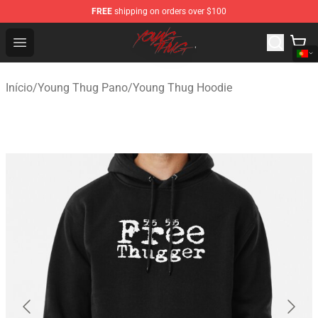
FREE
shipping on orders over $100
Young Thug Shop - Official Young Thug Merchandise Sto
Open menu
Início
/
Young Thug Pano
/
Young Thug Hoodie