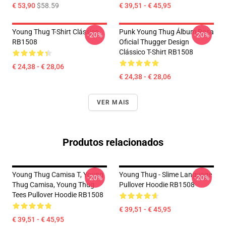
€ 53,90
$58.59
€ 39,51 - € 45,95
Young Thug T-Shirt Clássico
Punk Young Thug Álbum Rosa
-20%
-20%
RB1508
Oficial Thugger Design
Clássico T-Shirt RB1508
€ 24,38 - € 28,06
€ 24,38 - € 28,06
VER MAIS
Produtos relacionados
Young Thug Camisa T, Young
Young Thug - Slime Language
-20%
-20%
Thug Camisa, Young Thug
Pullover Hoodie RB1508
Tees Pullover Hoodie RB1508
€ 39,51 - € 45,95
€ 39,51 - € 45,95