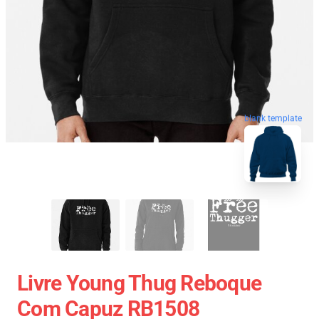
blank template
Livre Young Thug Reboque
Com Capuz RB1508