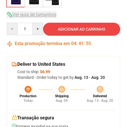
Ver guia de tamanhos
Quantity
ADICIONAR AO CARRINHO
Esta promoção termina em
04
:
41
:
54
Deliver to United States
Cost to ship:
$6.99
Standard - Order today to get by
Aug. 13 - Aug. 20
Production
Shipping
Delivered
Today
Aug. 09
Aug. 13 - Aug. 20
Transação segura
Entrega mundial na sua porta