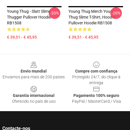
Young Thug - Slatt Slime
Young Thug Merch Young
-20%
-20%
Thugger Pullover Hoodie
Thug Slime T-Shirt, Hoodie,
RB1508
Pullover Hoodie RB1508
€ 39,51 - € 45,95
€ 39,51 - € 45,95
Footer
Envio mundial
Compre com confiança
Enviamos para mais de 200 países
Protegido 24/7, do clique à
entrega
Garantia internacional
Pagamento 100% seguro
Oferecido no país de uso
PayPal / MasterCard / Visa
Contacte-nos