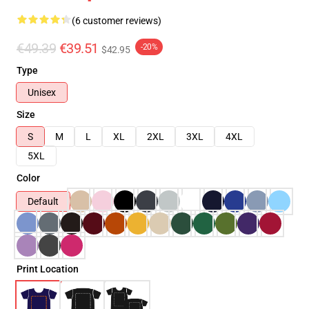
(6 customer reviews)
€49.39
€39.51
-20%
$42.95
Type
Unisex
Size
S
M
L
XL
2XL
3XL
4XL
5XL
Color
Default
Print Location