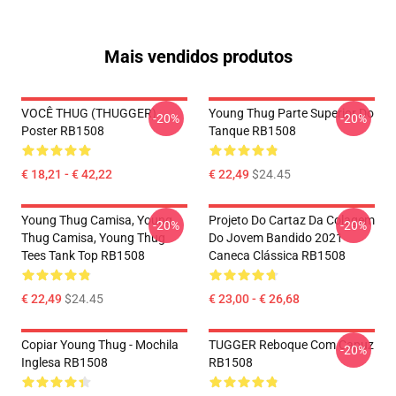
Mais vendidos produtos
VOCÊ THUG (THUGGER)
Young Thug Parte Superior Do
-20%
-20%
Poster RB1508
Tanque RB1508
€ 18,21 - € 42,22
€ 22,49
$24.45
Young Thug Camisa, Young
Projeto Do Cartaz Da Colagem
-20%
-20%
Thug Camisa, Young Thug
Do Jovem Bandido 2021
Tees Tank Top RB1508
Caneca Clássica RB1508
€ 22,49
$24.45
€ 23,00 - € 26,68
Copiar Young Thug - Mochila
TUGGER Reboque Com Capuz
-20%
Inglesa RB1508
RB1508