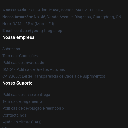
A nossa sede
: 2711 Atlantic Ave, Boston, MA 02111, EUA
Nosso Armazém
: No. 46, Yanda Avenue, Dingzhou, Guangdong, CN
Hour
: 9AM – 5PM (Mon – Fri)
Email
: contact@young-thug.shop
Nossa empresa
Sobre nós
Termos e Condições
Políticas de privacidade
DMCA - Política de Direitos Autorais
CA SB657: Lei de Transparência de Cadeia de Suprimentos
Nosso Suporte
Políticas de envio e entrega
Termos de pagamento
Políticas de devolução e reembolso
Contacte-nos
Ajuda ao cliente (FAQ)