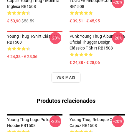
Copiar Young Thug - Mochila
TUGGER Reboque Com Capuz
-20%
Inglesa RB1508
RB1508
€ 53,90
$58.59
€ 39,51 - € 45,95
Young Thug T-Shirt Clássico
Punk Young Thug Álbum Rosa
-20%
-20%
RB1508
Oficial Thugger Design
Clássico T-Shirt RB1508
€ 24,38 - € 28,06
€ 24,38 - € 28,06
VER MAIS
Produtos relacionados
Young Thug Logo Pullover
Young Thug Reboque Com
-20%
-20%
Hoodie RB1508
Capuz RB1508