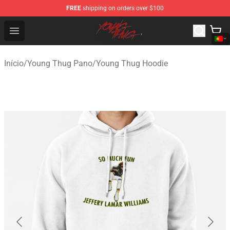
FREE
shipping on orders over $100
Young Thug Shop - Official Young Thug Merchandise Sto
Open menu
Início
/
Young Thug Pano
/
Young Thug Hoodie