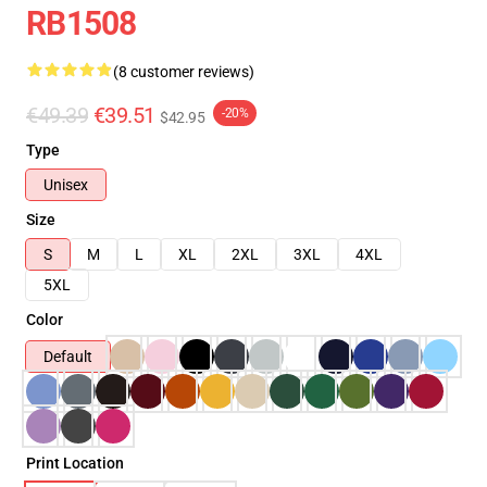
RB1508
(8 customer reviews)
€49.39
€39.51
-20%
$42.95
Type
Unisex
Size
S
M
L
XL
2XL
3XL
4XL
5XL
Color
Default
Print Location