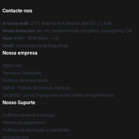
Contacte-nos
A nossa sede
: 2711 Atlantic Ave, Boston, MA 02111, EUA
Nosso Armazém
: No. 46, Yanda Avenue, Dingzhou, Guangdong, CN
Hour
: 9AM – 5PM (Mon – Fri)
Email
: contact@young-thug.shop
Nossa empresa
Sobre nós
Termos e Condições
Políticas de privacidade
DMCA - Política de Direitos Autorais
CA SB657: Lei de Transparência de Cadeia de Suprimentos
Nosso Suporte
Políticas de envio e entrega
Termos de pagamento
Políticas de devolução e reembolso
Contacte-nos