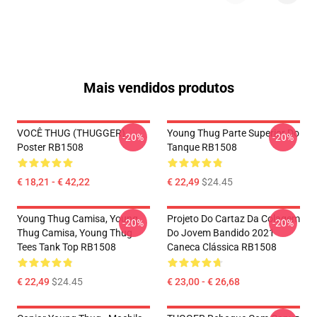
Mais vendidos produtos
VOCÊ THUG (THUGGER)
Young Thug Parte Superior Do
-20%
-20%
Poster RB1508
Tanque RB1508
€ 18,21 - € 42,22
€ 22,49
$24.45
Young Thug Camisa, Young
Projeto Do Cartaz Da Colagem
-20%
-20%
Thug Camisa, Young Thug
Do Jovem Bandido 2021
Tees Tank Top RB1508
Caneca Clássica RB1508
€ 22,49
$24.45
€ 23,00 - € 26,68