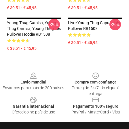
€ 39,51 - € 45,95
€ 39,51 - € 45,95
Young Thug Camisa, Young
Livre Young Thug Capuchinho
-20%
-20%
Thug Camisa, Young Thug Tés
Pullover RB1508
Pullover Hoodie RB1508
€ 39,51 - € 45,95
€ 39,51 - € 45,95
Footer
Envio mundial
Compre com confiança
Enviamos para mais de 200 países
Protegido 24/7, do clique à
entrega
Garantia internacional
Pagamento 100% seguro
Oferecido no país de uso
PayPal / MasterCard / Visa