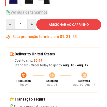
Ver guia de tamanhos
Quantity
ADICIONAR AO CARRINHO
Esta promoção termina em
01
:
31
:
54
Deliver to United States
Cost to ship:
$6.99
Standard - Order today to get by
Aug. 10 - Aug. 17
Production
Shipping
Delivered
Today
Aug. 06
Aug. 10 - Aug. 17
Transação segura
Entrega mundial na sua porta