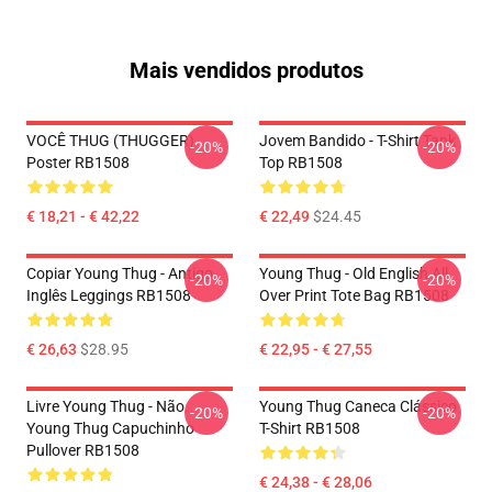
Mais vendidos produtos
VOCÊ THUG (THUGGER)
Jovem Bandido - T-Shirt Tank
-20%
-20%
Poster RB1508
Top RB1508
€ 18,21 - € 42,22
€ 22,49
$24.45
Copiar Young Thug - Antigo
Young Thug - Old English All
-20%
-20%
Inglês Leggings RB1508
Over Print Tote Bag RB1508
€ 26,63
$28.95
€ 22,95 - € 27,55
Livre Young Thug - Não.
Young Thug Caneca Clássico
-20%
-20%
Young Thug Capuchinho
T-Shirt RB1508
Pullover RB1508
€ 24,38 - € 28,06