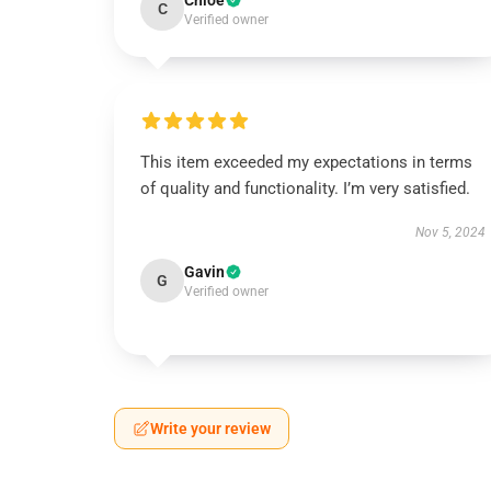
Chloe
C
Verified owner
This item exceeded my expectations in terms
of quality and functionality. I’m very satisfied.
Nov 5, 2024
Gavin
G
Verified owner
Write your review