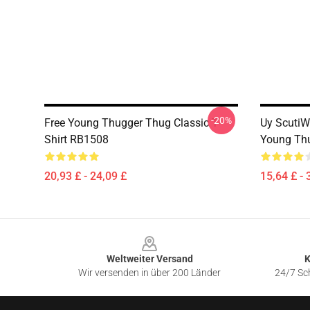
-20%
Free Young Thugger Thug Classic T-
Uy ScutiW
Shirt RB1508
Young Thu
20,93 £ - 24,09 £
15,64 £ - 
Footer
Weltweiter Versand
K
Wir versenden in über 200 Länder
24/7 Sch