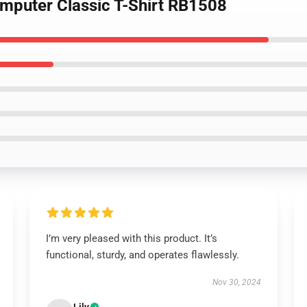
mputer Classic T-Shirt RB1508
I’m very pleased with this product. It’s
functional, sturdy, and operates flawlessly.
Nov 30, 2024