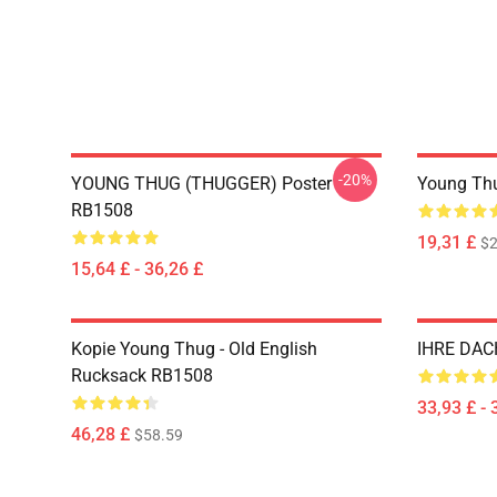
-20%
YOUNG THUG (THUGGER) Poster
Young Th
RB1508
19,31 £
$2
15,64 £ - 36,26 £
Kopie Young Thug - Old English
IHRE DAC
Rucksack RB1508
33,93 £ - 
46,28 £
$58.59