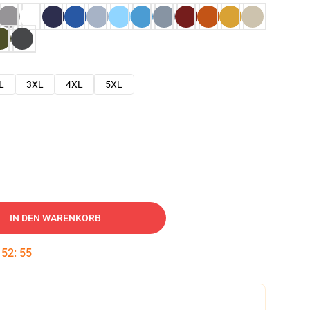
L
3XL
4XL
5XL
IN DEN WARENKORB
:
52
:
54