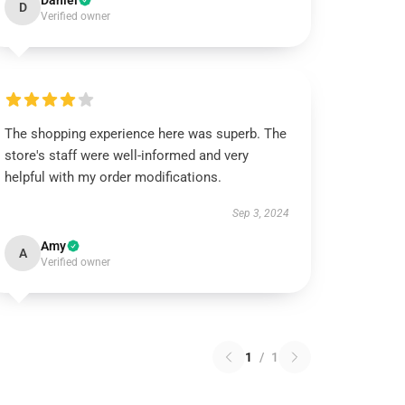
Daniel
D
Verified owner
The shopping experience here was superb. The
store's staff were well-informed and very
helpful with my order modifications.
Sep 3, 2024
Amy
A
Verified owner
1
/
1