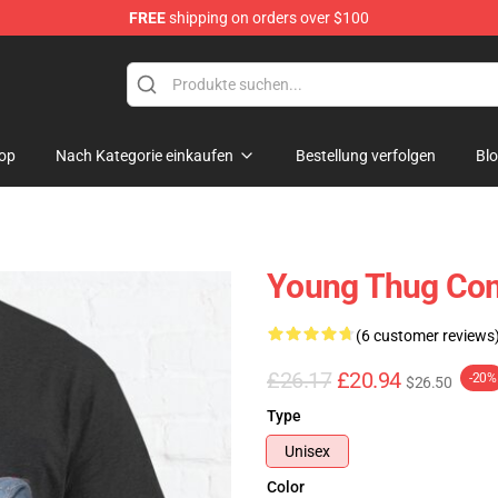
FREE
shipping on orders over $100
tore
op
Nach Kategorie einkaufen
Bestellung verfolgen
Bl
Young Thug Com
(6 customer reviews
£26.17
£20.94
-20%
$26.50
Type
Unisex
Color