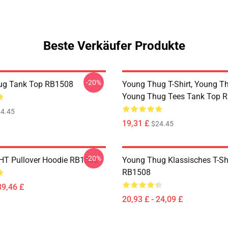
Beste Verkäufer Produkte
-20%
ug Tank Top RB1508
Young Thug T-Shirt, Young Th
Young Thug Tees Tank Top 
4.45
19,31 £
$24.45
-20%
HT Pullover Hoodie RB1508
Young Thug Klassisches T-Sh
RB1508
39,46 £
20,93 £ - 24,09 £