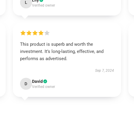
Lily
L
Verified owner
This product is superb and worth the
investment. It’s long-lasting, effective, and
performs as advertised.
Sep 7, 2024
David
D
Verified owner