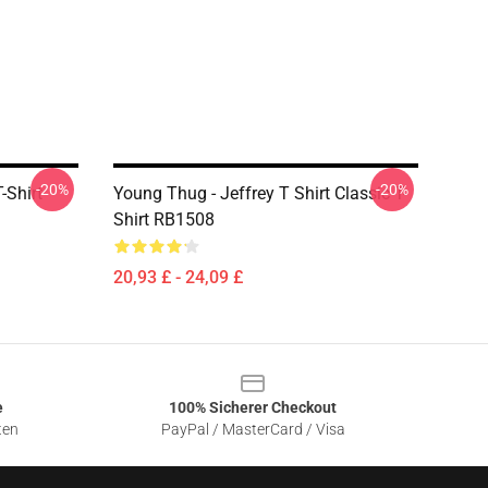
-20%
-20%
-Shirt
Young Thug - Jeffrey T Shirt Classic T-
Shirt RB1508
20,93 £ - 24,09 £
e
100% Sicherer Checkout
ten
PayPal / MasterCard / Visa