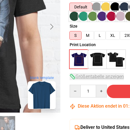
Default
Size
S
M
L
XL
2X
Print Location
Größentabelle anzeigen
blank template
Quantity
Diese Aktion endet in
01
Deliver to United States