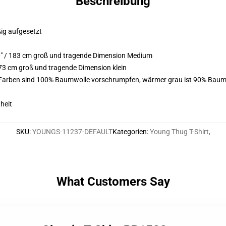
Beschreibung
ßig aufgesetzt
0" / 183 cm groß und tragende Dimension Medium
73 cm groß und tragende Dimension klein
e Farben sind 100% Baumwolle vorschrumpfen, wärmer grau ist 90% Baum
heit
SKU
:
YOUNGS-11237-DEFAULT
Kategorien
:
Young Thug T-Shirt
,
What Customers Say