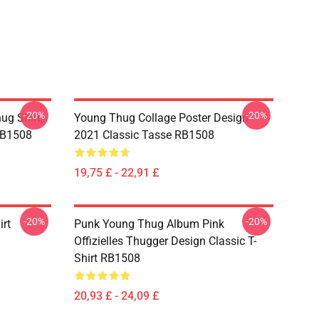
-20%
-20%
ug Shirt,
Young Thug Collage Poster Design
RB1508
2021 Classic Tasse RB1508
19,75 £ - 22,91 £
-20%
-20%
irt
Punk Young Thug Album Pink
Offizielles Thugger Design Classic T-
Shirt RB1508
20,93 £ - 24,09 £