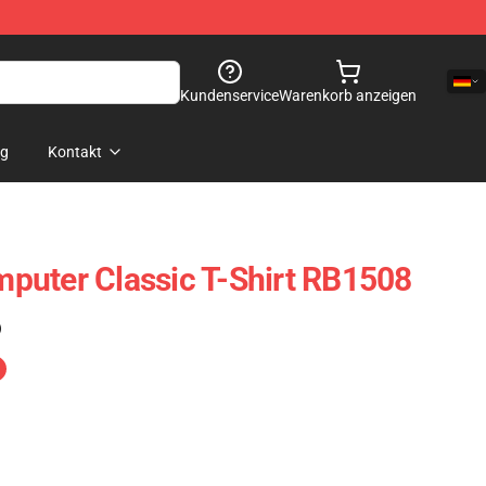
Kundenservice
Warenkorb anzeigen
og
Kontakt
puter Classic T-Shirt RB1508
)