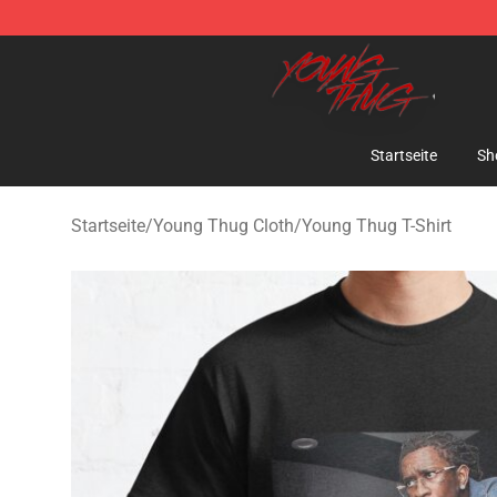
Young Thug Shop - Official Young Thug Merchandise S
Startseite
Sh
Startseite
/
Young Thug Cloth
/
Young Thug T-Shirt