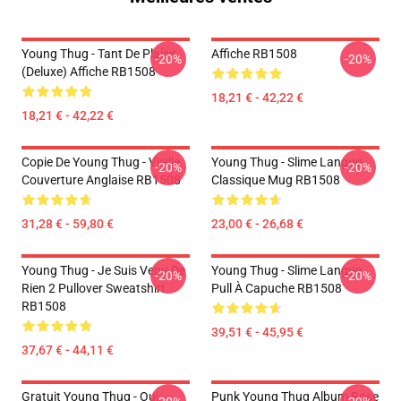
Young Thug - Tant De Plaisir
Affiche RB1508
-20%
-20%
(Deluxe) Affiche RB1508
18,21 € - 42,22 €
18,21 € - 42,22 €
Copie De Young Thug - Vieille
Young Thug - Slime Langue
-20%
-20%
Couverture Anglaise RB1508
Classique Mug RB1508
31,28 € - 59,80 €
23,00 € - 26,68 €
Young Thug - Je Suis Venu De
Young Thug - Slime Langue
-20%
-20%
Rien 2 Pullover Sweatshirt
Pull À Capuche RB1508
RB1508
39,51 € - 45,95 €
37,67 € - 44,11 €
Gratuit Young Thug - Oui.
Punk Young Thug Album Rose