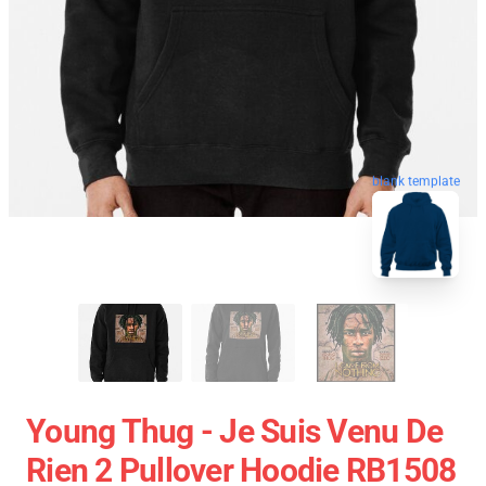
blank template
Young Thug - Je Suis Venu De
Rien 2 Pullover Hoodie RB1508