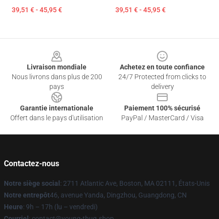
39,51 € - 45,95 €
39,51 € - 45,95 €
Footer
Livraison mondiale
Achetez en toute confiance
Nous livrons dans plus de 200
24/7 Protected from clicks to
pays
delivery
Garantie internationale
Paiement 100% sécurisé
Offert dans le pays d'utilisation
PayPal / MasterCard / Visa
Contactez-nous
Notre siège social
: 2711 Atlantic Ave, Boston, MA 02111, États-Unis
Notre entrepôt
46, avenue Yanda, Dingzhou, Guangdong, CN
Heure
: 9h – 17h (lu – vendredi)
Courriel
: contact@young-thug.shop