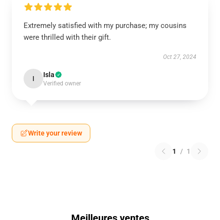
Extremely satisfied with my purchase; my cousins
were thrilled with their gift.
Oct 27, 2024
Isla
I
Verified owner
Write your review
1
/
1
Meilleures ventes