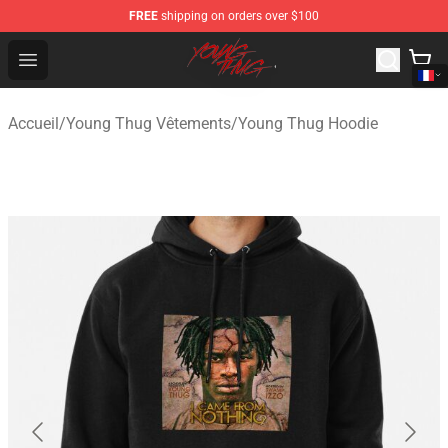
FREE
shipping on orders over $100
Young Thug Shop - Official Young Thug Merchandise Sto
Open menu
Accueil
/
Young Thug Vêtements
/
Young Thug Hoodie