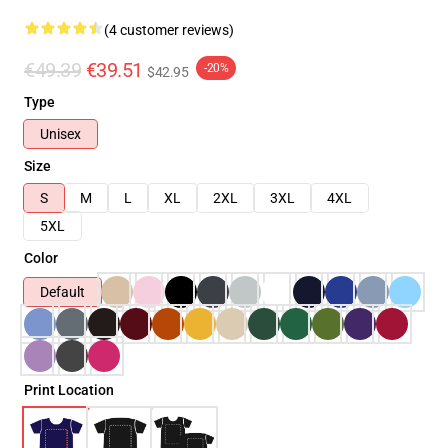
(4 customer reviews)
€49.39
€39.51
-20%
$42.95
Type
Unisex
Size
S
M
L
XL
2XL
3XL
4XL
5XL
Color
Default
Print Location