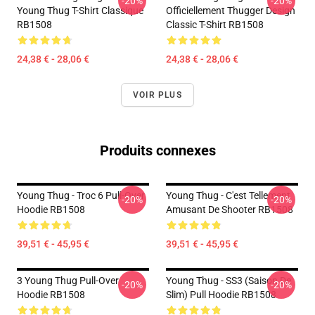
-20%
-20%
Young Thug T-Shirt Classique
Officiellement Thugger Design
RB1508
Classic T-Shirt RB1508
24,38 € - 28,06 €
24,38 € - 28,06 €
VOIR PLUS
Produits connexes
Young Thug - Troc 6 Pull-Over
Young Thug - C'est Tellement
-20%
-20%
Hoodie RB1508
Amusant De Shooter RB1508
39,51 € - 45,95 €
39,51 € - 45,95 €
3 Young Thug Pull-Over
Young Thug - SS3 (Saison De
-20%
-20%
Hoodie RB1508
Slim) Pull Hoodie RB1508