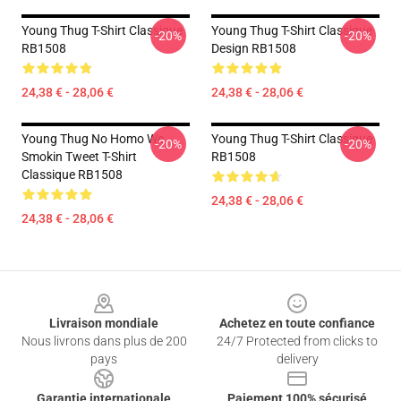
Young Thug T-Shirt Classique
Young Thug T-Shirt Classique
-20%
-20%
RB1508
Design RB1508
24,38 € - 28,06 €
24,38 € - 28,06 €
Young Thug No Homo We
Young Thug T-Shirt Classique
-20%
-20%
Smokin Tweet T-Shirt
RB1508
Classique RB1508
24,38 € - 28,06 €
24,38 € - 28,06 €
Footer
Livraison mondiale
Achetez en toute confiance
Nous livrons dans plus de 200
24/7 Protected from clicks to
pays
delivery
Garantie internationale
Paiement 100% sécurisé