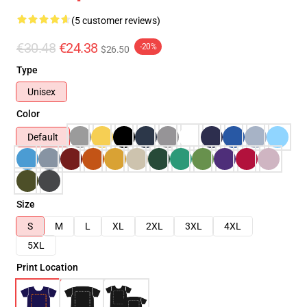
(5 customer reviews)
€30.48
€24.38
-20%
$26.50
Type
Unisex
Color
Default
Size
S
M
L
XL
2XL
3XL
4XL
5XL
Print Location