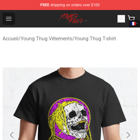
FREE
shipping on orders over $100
Young Thug Shop - Official Young Thug Merchandise Sto
Open menu
Accueil
/
Young Thug Vêtements
/
Young Thug T-shirt