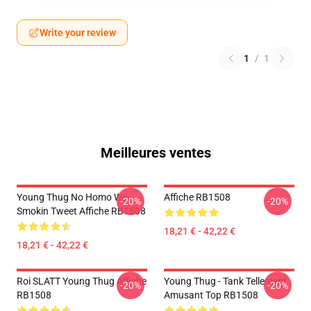
Write your review
1
/
1
Meilleures ventes
Young Thug No Homo We
Affiche RB1508
-20%
-20%
Smokin Tweet Affiche RB1508
18,21 € - 42,22 €
18,21 € - 42,22 €
Roi SLATT Young Thug Affiche
Young Thug - Tank Tellement
-20%
-20%
RB1508
Amusant Top RB1508