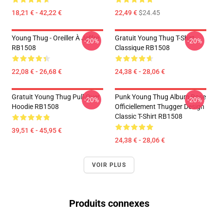
18,21 € - 42,22 €
22,49 €
$24.45
Young Thug - Oreiller À Jeffre
Gratuit Young Thug T-Shirt
-20%
-20%
RB1508
Classique RB1508
22,08 € - 26,68 €
24,38 € - 28,06 €
Gratuit Young Thug Pull-Over
Punk Young Thug Album Rose
-20%
-20%
Hoodie RB1508
Officiellement Thugger Design
Classic T-Shirt RB1508
39,51 € - 45,95 €
24,38 € - 28,06 €
VOIR PLUS
Produits connexes