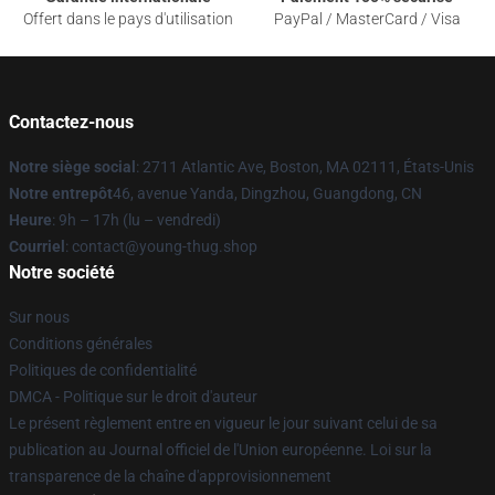
Offert dans le pays d'utilisation
PayPal / MasterCard / Visa
Contactez-nous
Notre siège social
: 2711 Atlantic Ave, Boston, MA 02111, États-Unis
Notre entrepôt
46, avenue Yanda, Dingzhou, Guangdong, CN
Heure
: 9h – 17h (lu – vendredi)
Courriel
: contact@young-thug.shop
Notre société
Sur nous
Conditions générales
Politiques de confidentialité
DMCA - Politique sur le droit d'auteur
Le présent règlement entre en vigueur le jour suivant celui de sa
publication au Journal officiel de l'Union européenne. Loi sur la
transparence de la chaîne d'approvisionnement