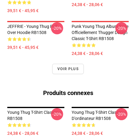
24,38 € - 28,06 €
39,51 € - 45,95 €
JEFFRIE - Young Thug Pull-
Punk Young Thug Album Rose
-20%
-20%
Over Hoodie RB1508
Officiellement Thugger Design
Classic T-Shirt RB1508
39,51 € - 45,95 €
24,38 € - 28,06 €
VOIR PLUS
Produits connexes
Young Thug T-Shirt Classique
Young Thug T-Shirt Classique
-20%
-20%
RB1508
D'ordinateur RB1508
24,38 € - 28,06 €
24,38 € - 28,06 €