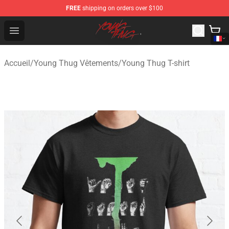
FREE
shipping on orders over $100
Young Thug Shop - Official Young Thug Merchandise Sto
Open menu
Accueil
/
Young Thug Vêtements
/
Young Thug T-shirt