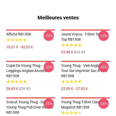
Meilleures ventes
Affiche RB1508
Jeune Voyou - T-Shirt Tank
-20%
-20%
Top RB1508
18,21 € - 42,22 €
22,49 €
$24.45
Copie De Young Thug -
Young Thug - Vieil Anglais
-20%
-20%
Leggings Anglais Anciens
Tout Sur Imprimer Sac À Tote
RB1508
RB1508
26,63 €
$28.95
22,95 € - 27,55 €
Gratuit Young Thug - Oui.
Young Thug T-Shirt Classique
-20%
-20%
Young Thug Pull-Over Hoodie
Mugshot RB1508
RB1508