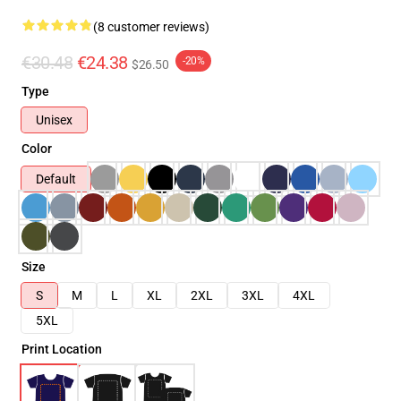
(8 customer reviews)
€30.48
€24.38
-20%
$26.50
Type
Unisex
Color
Default
Size
S
M
L
XL
2XL
3XL
4XL
5XL
Print Location