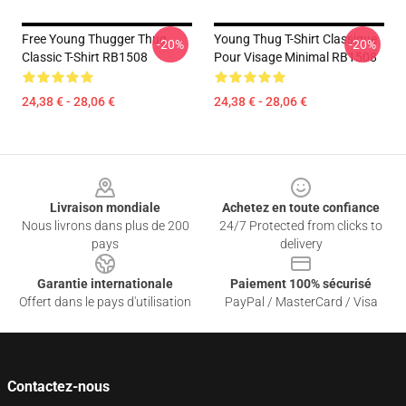
Free Young Thugger Thug
Young Thug T-Shirt Classique
-20%
-20%
Classic T-Shirt RB1508
Pour Visage Minimal RB1508
24,38 € - 28,06 €
24,38 € - 28,06 €
Footer
Livraison mondiale
Achetez en toute confiance
Nous livrons dans plus de 200
24/7 Protected from clicks to
pays
delivery
Garantie internationale
Paiement 100% sécurisé
Offert dans le pays d'utilisation
PayPal / MasterCard / Visa
Contactez-nous