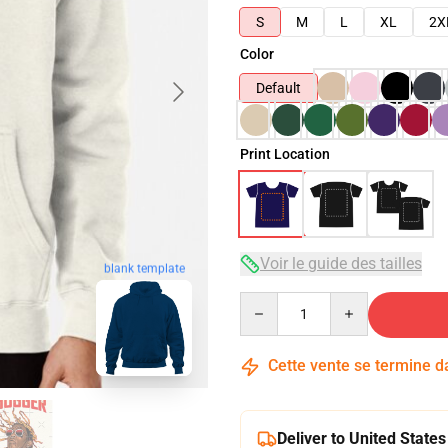
S
M
L
XL
2X
Color
Default
Print Location
Voir le guide des tailles
blank template
Quantity
Cette vente se termine 
Deliver to United States