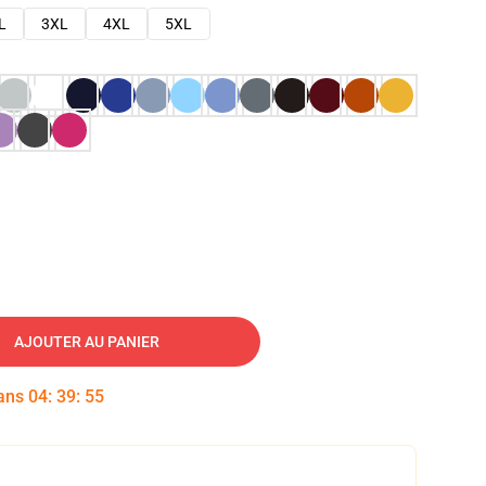
L
3XL
4XL
5XL
AJOUTER AU PANIER
dans
04
:
39
:
54