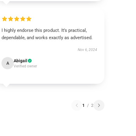
I highly endorse this product. It’s practical,
dependable, and works exactly as advertised.
Nov 6, 2024
Abigail
A
Verified owner
1
/
2