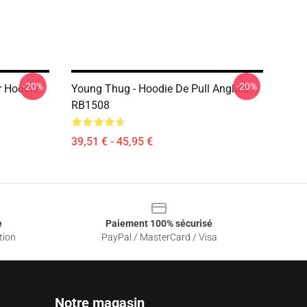
-20%
-20%
r Hoodie
Young Thug - Hoodie De Pull Anglais
RB1508
39,51 € - 45,95 €
e
Paiement 100% sécurisé
tion
PayPal / MasterCard / Visa
Notre magasin