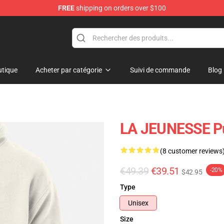
FREE
shipping on orders over $100
tore
tique
Acheter par catégorie
Suivi de commande
Blog
LA JEUNESSE Pu
(8 customer reviews
€49.39
€39.51
-20%
$42.95
Type
Unisex
Size