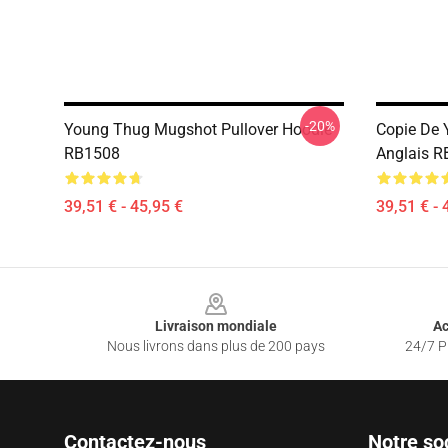
-20%
Young Thug Mugshot Pullover Hoodie
Copie De 
RB1508
Anglais 
39,51 € - 45,95 €
39,51 € - 
Footer
Livraison mondiale
Ac
Nous livrons dans plus de 200 pays
24/7 Pr
Contactez-nous
Notre so