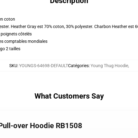
Description
en coton
ester. Heather Gray est 70% coton, 30% polyester. Charbon Heather est 
 poignets côtelés
ques comptables mondiales
o 2 tailles
SKU
:
YOUNGS-64698-DEFAULT
Catégories
:
Young Thug Hoodie
,
What Customers Say
Pull-over Hoodie RB1508