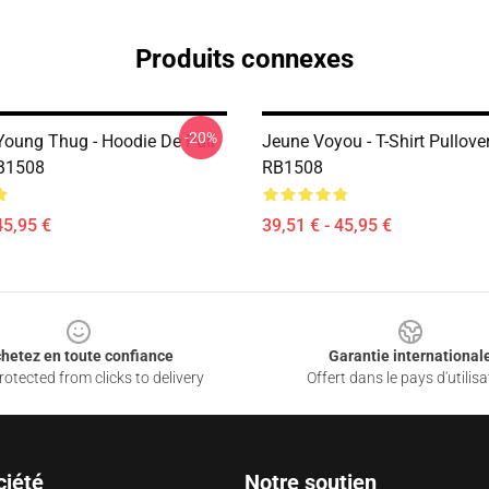
Produits connexes
-20%
Young Thug - Hoodie De Pull
Jeune Voyou - T-Shirt Pullove
RB1508
RB1508
45,95 €
39,51 € - 45,95 €
hetez en toute confiance
Garantie international
otected from clicks to delivery
Offert dans le pays d'utilisa
ciété
Notre soutien