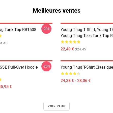
Meilleures ventes
-20%
ug Tank Top RB1508
Young Thug T Shirt, Young Th
Young Thug Tees Tank Top 
4.45
22,49 €
$24.45
-20%
SE Pull-Over Hoodie
Young Thug T-Shirt Classiqu
24,38 € - 28,06 €
45,95 €
VOIR PLUS