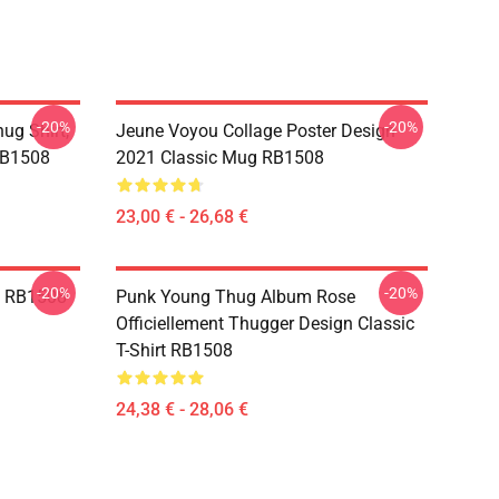
-20%
-20%
ug Shirt,
Jeune Voyou Collage Poster Design
RB1508
2021 Classic Mug RB1508
23,00 € - 26,68 €
-20%
-20%
e RB1508
Punk Young Thug Album Rose
Officiellement Thugger Design Classic
T-Shirt RB1508
24,38 € - 28,06 €