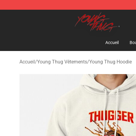
Young Thug Shop - Official Young Thug Merchandise S
Accueil
Bou
Accueil
/
Young Thug Vêtements
/
Young Thug Hoodie