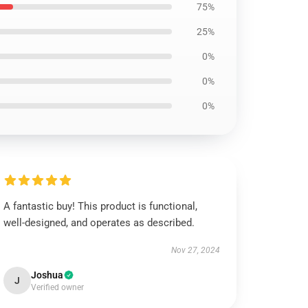
75%
25%
0%
0%
0%
A fantastic buy! This product is functional,
well-designed, and operates as described.
Nov 27, 2024
Joshua
J
Verified owner