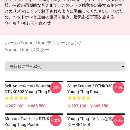
肢から彼の画期的な音楽まで、このラップ感覚を定義する創造性
とカリスマによって魅了されるように準備してください。 そのた
め、ヘッドホンと正面の座席を掴み、活気ある宇宙を旅する
Young Thugお問い合わせ
ホーム
/
Young Thug デコレーション
/
Young Thug ポスター
Self-Adhesive Art Waterproof
Slime Season 2 DTNK0308
-20%
-20%
DTNK0308 Young Thug Poster
Young Thug Poster
￥287,100 - ￥665,550
￥287,100 - ￥665,550
Monster Track List DTNK0308
Young Thug - スリムな言語ポス
-20%
-20%
Young Thug Poster
ターRB1508