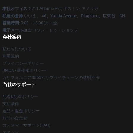
本社オフィス
: 2711 Atlantic Ave, ボストン, アメリカ
私達の倉庫
:いいえ。 46、Yanda Avenue、Dingzhou、広東省、CN
営業時間
: 9:00～18:00(月～金)
電子メール
担当:ヨウン・トゥ・ショップ
会社案内
私たちについて
利用規約
プライバシーポリシー
DMCA - 著作権ポリシー
カリフォルニアSB657: サプライチェーンの透明性法
当社のサポート
配送&配送ポリシー
支払条件
返品・返金ポリシー
お問い合わせ
カスタマーサポート(FAQ)
スタッフ