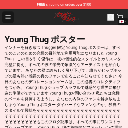
FREE
shipping on orders over $100
Young Thug Shop - Official Young Thug Merchandise Sto
Open menu
Young Thug ポスター
インナーを解き放つ Thugger 限定 Young Thug ポスターは、すべ
てのことのための究極の目的地で利用可能になりました Young
Thug. . この目を引く傑作は、彼の個性的なスタイルとカリスマを
完璧に捉え、すべての彼の栄光で象徴的なアーティストを紹介し
ています。 あなたの壁に誇らしく吊り下げて、誰もがヒップホッ
プの最も熱い感覚の真のファンであることを知らせてください! 今
日のあなたのデコレーションゲームは、この必携のコレクティブ
をつかみ、 Young Thug ショップ カラフルで魅惑的な世界に飛び
込む準備ができています Young Thugお問い合わせ 私たちは究極
のベールを発揮するように、あなたの内側のファンを解き放ちま
しょう Young Thug ポスター ダイハードなファンなのか、独自の
スタイルで興味をそそそそそそそそそそそそそそそそそそそそそ
そそそそそそそそそそそそそそそそそそそそそそそそそそそそそ
そそそそそそそそもこのブログ記事は、すべての事にワンストッ
プショップです。 Young Thug. . 彼の象徴的なファッションの選択