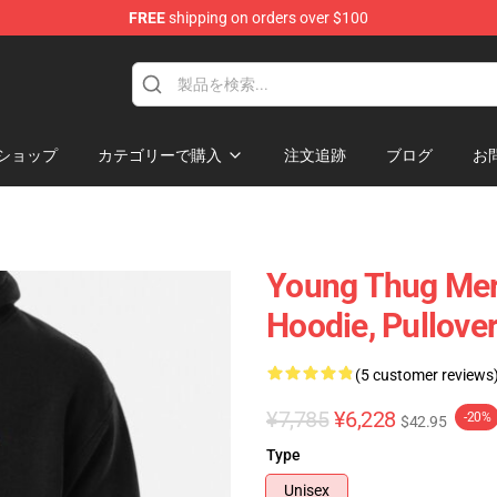
FREE
shipping on orders over $100
tore
ショップ
カテゴリーで購入
注文追跡
ブログ
お
Young Thug Merc
Hoodie, Pullove
(5 customer reviews
¥7,785
¥6,228
-20%
$42.95
Type
Unisex