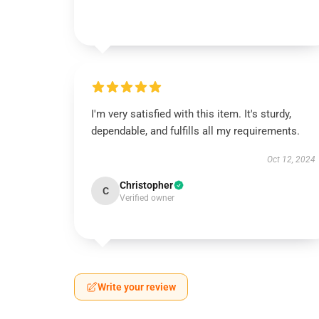
I'm very satisfied with this item. It's sturdy,
dependable, and fulfills all my requirements.
Oct 12, 2024
Christopher
C
Verified owner
Write your review