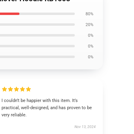
80%
20%
0%
0%
0%
I couldn’t be happier with this item. It’s
practical, well-designed, and has proven to be
very reliable.
Nov 13, 2024