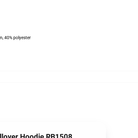
on, 40% polyester
ullover Hoodie RB1508