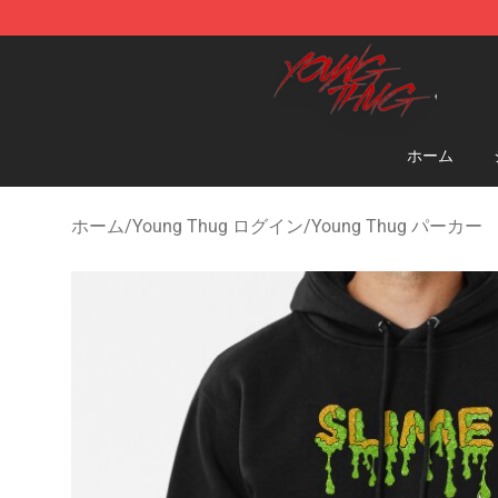
Young Thug Shop - Official Young Thug Merchandise S
ホーム
ホーム
/
Young Thug ログイン
/
Young Thug パーカー