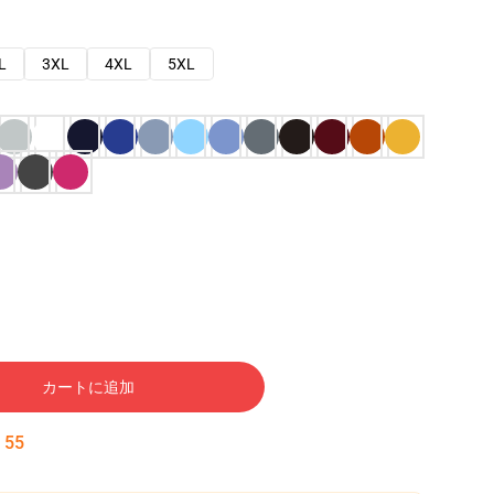
L
3XL
4XL
5XL
カートに追加
:
54