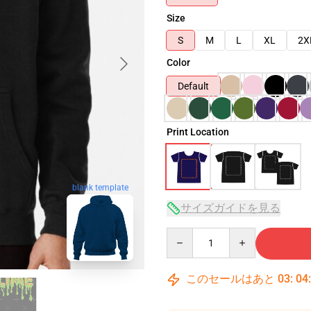
Size
S
M
L
XL
2X
Color
Default
Print Location
blank template
サイズガイドを見る
Quantity
このセールはあと
03
:
04