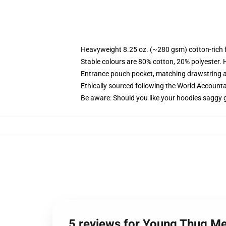
Heavyweight 8.25 oz. (~280 gsm) cotton-rich 
Stable colours are 80% cotton, 20% polyester. 
Entrance pouch pocket, matching drawstring a
Ethically sourced following the World Account
Be aware: Should you like your hoodies saggy g
5 reviews for Young Thug Me