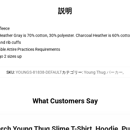
説明
fleece
Heather Gray is 70% cotton, 30% polyester. Charcoal Heather is 60% cott
nd rib cuffs
able Attire Practices Requirements
o 2 sizes up
SKU
:
YOUNGS-81838-DEFAULT
カテゴリー
:
Young Thug パーカー
,
What Customers Say
rch Young Thug Slime T-Shirt, Hoodie, P