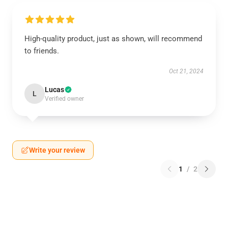
High-quality product, just as shown, will recommend
to friends.
Oct 21, 2024
Lucas
L
Verified owner
Write your review
1
/
2