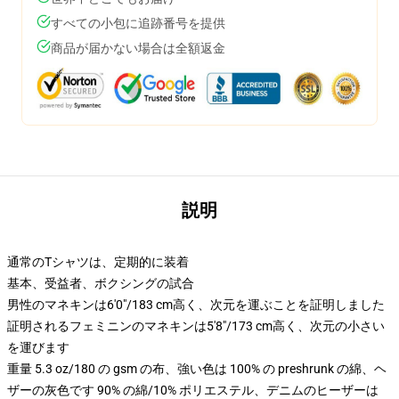
すべての小包に追跡番号を提供
商品が届かない場合は全額返金
説明
通常のTシャツは、定期的に装着
基本、受益者、ボクシングの試合
男性のマネキンは6'0"/183 cm高く、次元を運ぶことを証明しました
証明されるフェミニンのマネキンは5'8"/173 cm高く、次元の小さい
を運びます
重量 5.3 oz/180 の gsm の布、強い色は 100% の preshrunk の綿、ヘ
ザーの灰色です 90% の綿/10% ポリエステル、デニムのヒーザーは