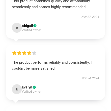
This product combines quality and affordability
seamlessly and comes highly recommended.
Nov 27, 2024
Abigail
A
Verified owner
The product performs reliably and consistently; I
couldn’t be more satisfied.
Nov 24, 2024
Evelyn
E
Verified owner