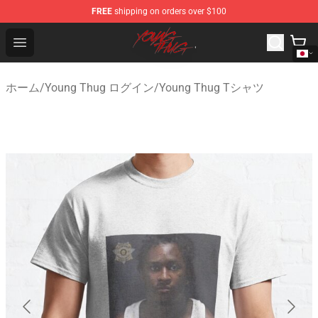
FREE
shipping on orders over $100
Young Thug Shop - Official Young Thug Merchandise Sto
Open menu
ホーム
/
Young Thug ログイン
/
Young Thug Tシャツ