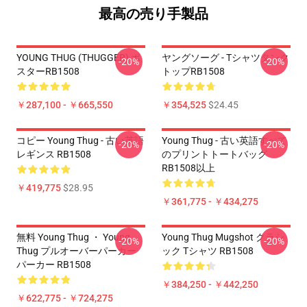
最高の売り手製品
YOUNG THUG (THUGGER) ポ
ヤングソーグ - Tシャツタンク
-20%
-20%
スターRB1508
トップRB1508
￥287,100 - ￥665,550
￥354,525
$24.45
コピー Young Thug - 古い英語
Young Thug - 古い英語すべて
-20%
-20%
レギンス RB1508
のプリントトートバッグ
RB1508以上
￥419,775
$28.95
￥361,775 - ￥434,275
無料 Young Thug ・ Young
Young Thug Mugshot クラシ
-20%
-20%
Thug プルオーバーパーカー
ック Tシャツ RB1508
パーカー RB1508
￥384,250 - ￥442,250
￥622,775 - ￥724,275