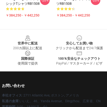
-20%
-20%
シックTシャツRB1508
ツRB1508
￥384,250 - ￥442,250
￥384,250 - ￥442,250
Footer
世界中に配送
安心してお買い物
200カ国以上に配送
クリックから配送まで24/7保護
国際保証
100％安全なチェックアウト
使用国で提供
PayPal / マスターカード / ビザ
お問い合わせ
本社オフィス
: 2711 Atlantic Ave, ボストン, アメリカ
私達の倉庫
:いいえ。 46、Yanda Avenue、Dingzhou、広東省、CN
営業時間
: 9:00～18:00(月～金)