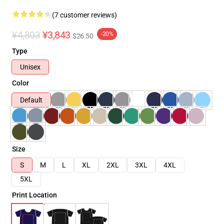
(7 customer reviews)
¥4,803
¥3,843
-20%
$26.50
Type
Unisex
Color
Default
Size
S
M
L
XL
2XL
3XL
4XL
5XL
Print Location