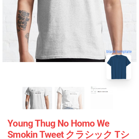
blank template
Young Thug No Homo We
Smokin Tweet クラシック Tシ