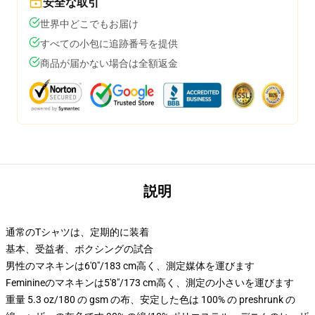
安全な取引
世界中どこでもお届け
すべての小包に追跡番号を提供
商品が届かない場合は全額返金
説明
通常のTシャツは、定期的に装着
基本、受益者、ボクシングの試合
男性のマネキンは6'0"/183 cm高く、測定媒体を運びます
Feminineのマネキンは5'8"/173 cm高く、測定の小さいを運びます
重量 5.3 oz/180 の gsm の布、安定した色は 100% の preshrunk の