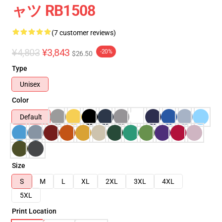
ャツ RB1508
(7 customer reviews)
¥4,803
¥3,843
-20%
$26.50
Type
Unisex
Color
Default
Size
S
M
L
XL
2XL
3XL
4XL
5XL
Print Location