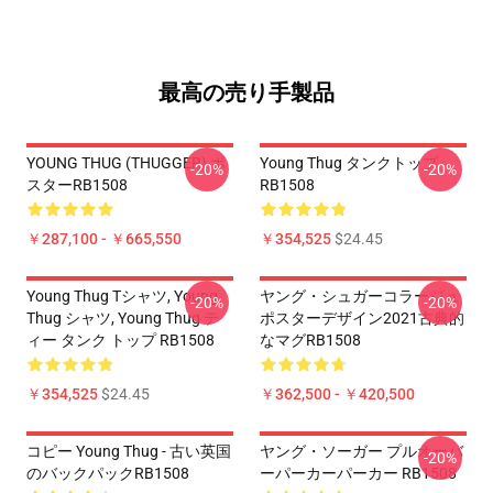
最高の売り手製品
YOUNG THUG (THUGGER) ポ
Young Thug タンクトップ
-20%
-20%
スターRB1508
RB1508
￥287,100 - ￥665,550
￥354,525
$24.45
Young Thug Tシャツ, Young
ヤング・シュガーコラージュ
-20%
-20%
Thug シャツ, Young Thug テ
ポスターデザイン2021古典的
ィー タンク トップ RB1508
なマグRB1508
￥354,525
$24.45
￥362,500 - ￥420,500
コピー Young Thug - 古い英国
ヤング・ソーガー プルオーバ
-20%
のバックパックRB1508
ーパーカーパーカー RB1508