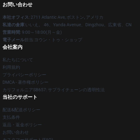
お問い合わせ
本社オフィス
: 2711 Atlantic Ave, ボストン, アメリカ
私達の倉庫
:いいえ。 46、Yanda Avenue、Dingzhou、広東省、CN
営業時間
: 9:00～18:00(月～金)
電子メール
担当:ヨウン・トゥ・ショップ
会社案内
私たちについて
利用規約
プライバシーポリシー
DMCA - 著作権ポリシー
カリフォルニアSB657: サプライチェーンの透明性法
当社のサポート
配送&配送ポリシー
支払条件
返品・返金ポリシー
お問い合わせ
カスタマーサポート(FAQ)