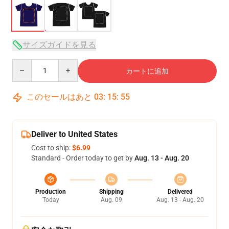
サイズガイドを見る
Quantity
カートに追加
このセールはあと
03
:
15
:
54
Deliver to United States
Cost to ship:
$6.99
Standard - Order today to get by
Aug. 13 - Aug. 20
Production
Shipping
Delivered
Today
Aug. 09
Aug. 13 - Aug. 20