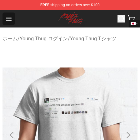
FREE
shipping on orders over $100
Young Thug Shop - Official Young Thug Merchandise Sto
Open menu
ホーム
/
Young Thug ログイン
/
Young Thug Tシャツ