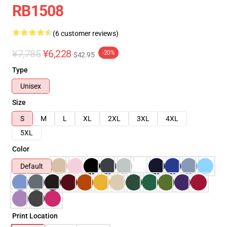
RB1508
(6 customer reviews)
¥7,785
¥6,228
-20%
$42.95
Type
Unisex
Size
S
M
L
XL
2XL
3XL
4XL
5XL
Color
Default
Print Location