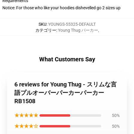
Requirements
Notice: For those who like your hoodies dishevelled go 2 sizes up
SKU
:
YOUNGS-55325-DEFAULT
カテゴリー
:
Young Thug パーカー
,
What Customers Say
6 reviews for Young Thug - スリムな言
語プルオーバーパーカーパーカー
RB1508
★★★★★
50%
★★★★☆
50%