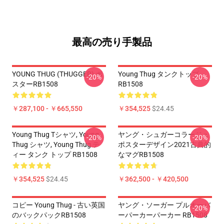
最高の売り手製品
YOUNG THUG (THUGGER) ポ
Young Thug タンクトップ
-20%
-20%
スターRB1508
RB1508
￥287,100 - ￥665,550
￥354,525
$24.45
Young Thug Tシャツ, Young
ヤング・シュガーコラージュ
-20%
-20%
Thug シャツ, Young Thug テ
ポスターデザイン2021古典的
ィー タンク トップ RB1508
なマグRB1508
￥354,525
$24.45
￥362,500 - ￥420,500
コピー Young Thug - 古い英国
ヤング・ソーガー プルオーバ
-20%
のバックパックRB1508
ーパーカーパーカー RB1508