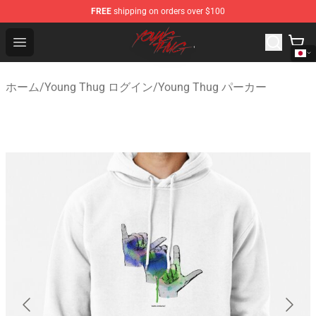
FREE
shipping on orders over $100
Young Thug Shop - Official Young Thug Merchandise Sto
Open menu
ホーム
/
Young Thug ログイン
/
Young Thug パーカー