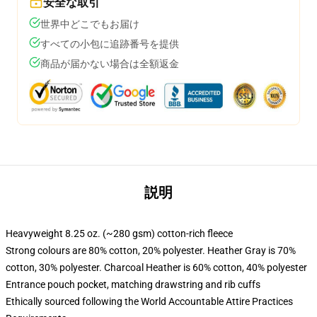
安全な取引
世界中どこでもお届け
すべての小包に追跡番号を提供
商品が届かない場合は全額返金
説明
Heavyweight 8.25 oz. (~280 gsm) cotton-rich fleece
Strong colours are 80% cotton, 20% polyester. Heather Gray is 70%
cotton, 30% polyester. Charcoal Heather is 60% cotton, 40% polyester
Entrance pouch pocket, matching drawstring and rib cuffs
Ethically sourced following the World Accountable Attire Practices