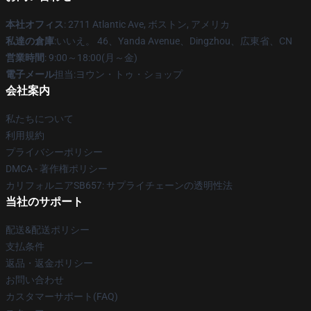
本社オフィス
: 2711 Atlantic Ave, ボストン, アメリカ
私達の倉庫
:いいえ。 46、Yanda Avenue、Dingzhou、広東省、CN
営業時間
: 9:00～18:00(月～金)
電子メール
担当:ヨウン・トゥ・ショップ
会社案内
私たちについて
利用規約
プライバシーポリシー
DMCA - 著作権ポリシー
カリフォルニアSB657: サプライチェーンの透明性法
当社のサポート
配送&配送ポリシー
支払条件
返品・返金ポリシー
お問い合わせ
カスタマーサポート(FAQ)