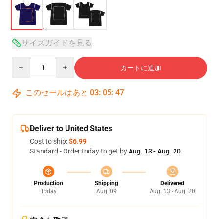
サイズガイドを見る
Quantity
カートに追加
このセールはあと
03
:
05
:
47
Deliver to United States
Cost to ship:
$6.99
Standard - Order today to get by
Aug. 13 - Aug. 20
Production
Shipping
Delivered
Today
Aug. 09
Aug. 13 - Aug. 20