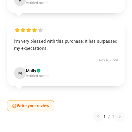
R
Verified owner
I’m very pleased with this purchase; it has surpassed
my expectations.
Nov 6, 2024
Molly
M
Verified owner
Write your review
1
/
1