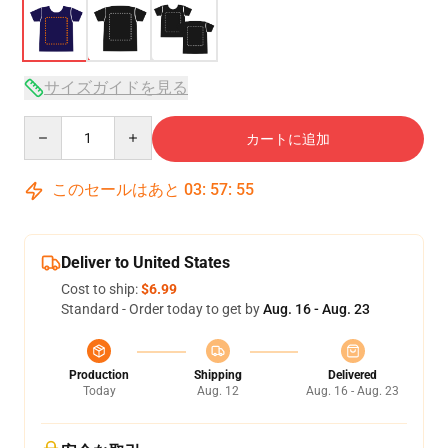
サイズガイドを見る
Quantity
カートに追加
このセールはあと
03
:
57
:
54
Deliver to United States
Cost to ship:
$6.99
Standard - Order today to get by
Aug. 16 - Aug. 23
Production
Shipping
Delivered
Today
Aug. 12
Aug. 16 - Aug. 23