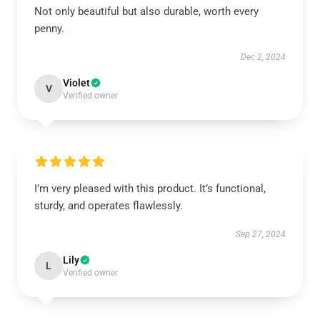
Not only beautiful but also durable, worth every
penny.
Dec 2, 2024
Violet
V
Verified owner
I’m very pleased with this product. It’s functional,
sturdy, and operates flawlessly.
Sep 27, 2024
Lily
L
Verified owner