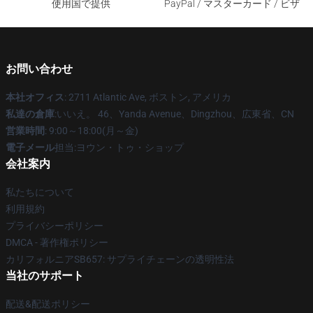
使用国で提供
PayPal / マスターカード / ビザ
お問い合わせ
本社オフィス
: 2711 Atlantic Ave, ボストン, アメリカ
私達の倉庫
:いいえ。 46、Yanda Avenue、Dingzhou、広東省、CN
営業時間
: 9:00～18:00(月～金)
電子メール
担当:ヨウン・トゥ・ショップ
会社案内
私たちについて
利用規約
プライバシーポリシー
DMCA - 著作権ポリシー
カリフォルニアSB657: サプライチェーンの透明性法
当社のサポート
配送&配送ポリシー