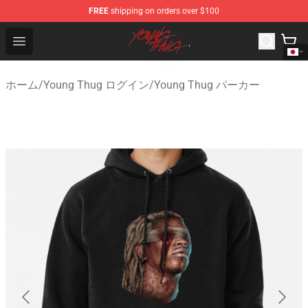
FREE
shipping on orders over $100
Young Thug Shop - Official Young Thug Merchandise Sto
Open menu
ホーム
/
Young Thug ログイン
/
Young Thug パーカー