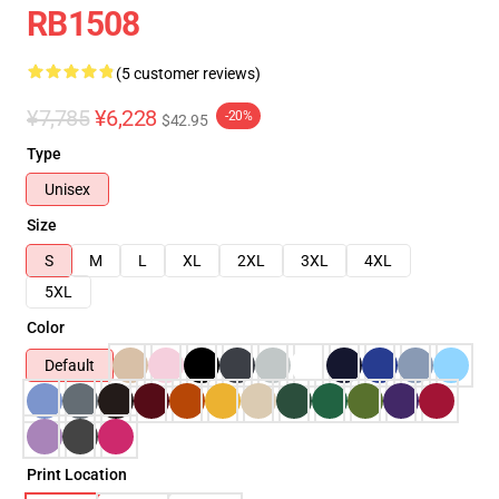
RB1508
(5 customer reviews)
¥7,785
¥6,228
-20%
$42.95
Type
Unisex
Size
S
M
L
XL
2XL
3XL
4XL
5XL
Color
Default
Print Location