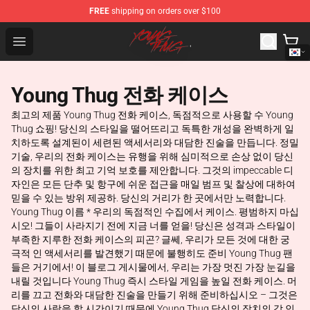
FREE
shipping on orders over $100
Young Thug Shop - Official Young Thug Merchandise Sto
Open menu
Young Thug 전화 케이스
최고의 제품 Young Thug 전화 케이스, 독점적으로 사용할 수 Young
Thug 쇼핑! 당신의 스타일을 떨어뜨리고 독특한 개성을 완벽하게 일
치하도록 설계된이 세련된 액세서리와 대담한 진술을 만듭니다. 정밀
기술, 우리의 전화 케이스는 유행을 위해 심미적으로 손상 없이 당신
의 장치를 위한 최고 기억 보호를 제안합니다. 그것의 impeccable 디
자인은 모든 단추 및 항구에 쉬운 접근을 매일 범프 및 찰상에 대하여
믿을 수 있는 방위 제공하. 당신의 거리가 한 곳에서만 노력합니다.
Young Thug 이름 * 우리의 독점적인 수집에서 케이스. 평범하지 마십
시오! 그들이 사라지기 전에 지금 너를 얻을! 당신은 성격과 스타일이
부족한 지루한 전화 케이스의 피곤? 글쎄, 우리가 모든 것에 대한 궁
극적 인 액세서리를 발견했기 때문에 불행히도 준비 Young Thug 팬
들은 거기에서! 이 블로그 게시물에서, 우리는 가장 멋진 가장 눈길을
내릴 것입니다 Young Thug 즉시 스타일 게임을 높일 전화 케이스. 머
리를 끄고 전화와 대담한 진술을 만들기 위해 준비하십시오 – 그것은
당신의 사랑을 할 시간이기 때문에 Young Thug 당신의 장치의 각 인