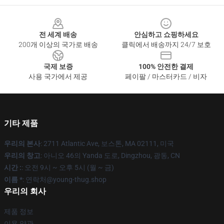
Footer
전 세계 배송
안심하고 쇼핑하세요
200개 이상의 국가로 배송
클릭에서 배송까지 24/7 보호
국제 보증
100% 안전한 결제
사용 국가에서 제공
페이팔 / 마스터카드 / 비자
기타 제품
우리의 본사
: 2711 Atlantic Ave, 보스톤, MA 02111, 미국
우리의 창고
: 아니오 46의 Yanda 도로, Dingzhou, 광동, CN
시간 :
: 오전 9시 ~ 오후 5시 (월 ~ 금)
이름 *
: 연락처@young-thug.shop
우리의 회사
제품 정보
이용 약관