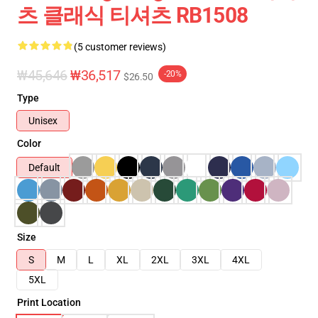
츠 클래식 티셔츠 RB1508
(5 customer reviews)
₩45,646
₩36,517
-20%
$26.50
Type
Unisex
Color
Default
Size
S
M
L
XL
2XL
3XL
4XL
5XL
Print Location