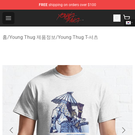
FREE
shipping on orders over $100
Young Thug Shop - Official Young Thug Merchandise Sto
Open menu
홈
/
Young Thug 제품정보
/
Young Thug T-셔츠