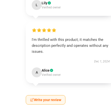
Lily
L
Verified owner
I'm thrilled with this product; it matches the
description perfectly and operates without any
issues.
Dec 1, 2024
Alice
A
Verified owner
Write your review