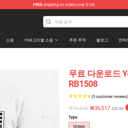
FREE
shipping on orders over $100
tore
쇼핑
카테고리별 쇼핑
주문 추적
블로그
연락
무료 다운로드 Yo
RB1508
(5 customer reviews
₩45,646
₩36,517
$26.50
Type
Unisex