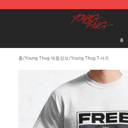
Young Thug Shop - Official Young Thug Merchandise S
홈
홈
/
Young Thug 제품정보
/
Young Thug T-셔츠