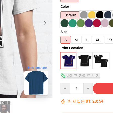
Color
Default
Size
S
M
L
XL
2X
Print Location
blank template
사이즈 가이드 보기
Quantity
이 세일은
01
:
23
:
53