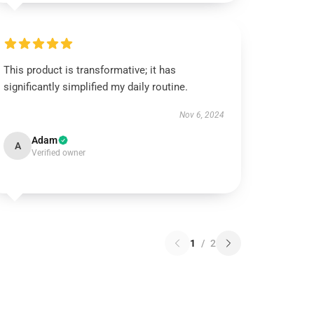
This product is transformative; it has
significantly simplified my daily routine.
Nov 6, 2024
Adam
A
Verified owner
1
/
2