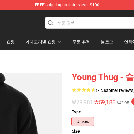
FREE
shipping on orders over $100
tore
쇼핑
카테고리별 쇼핑
주문 추적
블로그
연락
Young Thug 
(7 customer reviews
₩73,981
₩59,185
$42.95
Type
Unisex
Size