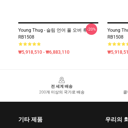
-20%
Young Thug - 슬림 언어 풀 오버 후드
Young 
RB1508
RB1508
₩5,918,510 - ₩6,883,110
₩5,918,51
Footer
전 세계 배송
200개 이상의 국가로 배송
클
기타 제품
우리의 