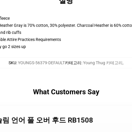
설명
fleece
Heather Gray is 70% cotton, 30% polyester. Charcoal Heather is 60% cott
nd rib cuffs
able Attire Practices Requirements
y go 2 sizes up
SKU
:
YOUNGS-56379-DEFAULT
카테고리
:
Young Thug 카테고리
,
What Customers Say
g - 슬림 언어 풀 오버 후드 RB1508