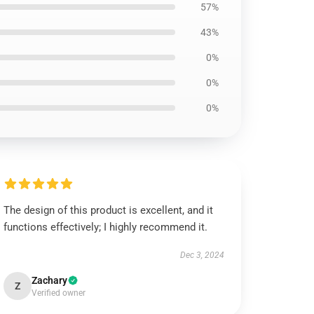
57%
43%
0%
0%
0%
The design of this product is excellent, and it
functions effectively; I highly recommend it.
Dec 3, 2024
Zachary
Z
Verified owner