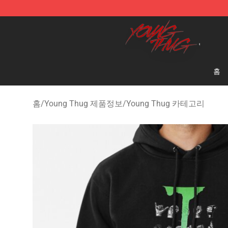
Young Thug Shop - Official Young Thug Merchandise S
홈
홈
/
Young Thug 제품정보
/
Young Thug 카테고리