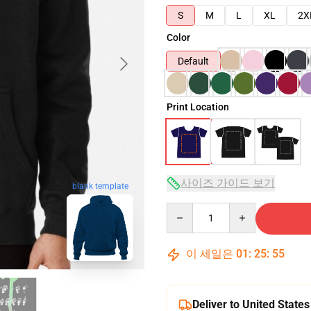
S
M
L
XL
2X
Color
Default
Print Location
사이즈 가이드 보기
blank template
Quantity
이 세일은
01
:
25
:
54
Deliver to United States