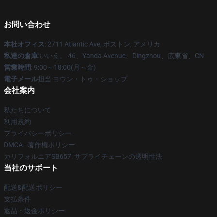
お問い合わせ
本社オフィス
: 2711 Atlantic Ave, ボストン, アメリカ
私達の倉庫
:いいえ。 46、Yanda Avenue、Dingzhou、広東省、CN
営業時間
: 9:00～18:00(月～金)
電子メール
担当:ヨウン・トゥ・ショップ
会社案内
私たちについて
利用規約
プライバシーポリシー
DMCA - 著作権ポリシー
カリフォルニアSB657: サプライチェーンの透明性法
当社のサポート
配送&配送ポリシー
支払条件
返品・返金ポリシー