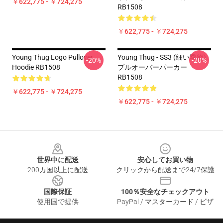
￥622,775 - ￥724,275
RB1508
￥622,775 - ￥724,275
Young Thug Logo Pullover
Young Thug - SS3 (細い季節)
-20%
-20%
Hoodie RB1508
プルオーバーパーカー
RB1508
￥622,775 - ￥724,275
￥622,775 - ￥724,275
Footer
世界中に配送
安心してお買い物
200カ国以上に配送
クリックから配送まで24/7保護
国際保証
100％安全なチェックアウト
使用国で提供
PayPal / マスターカード / ビザ