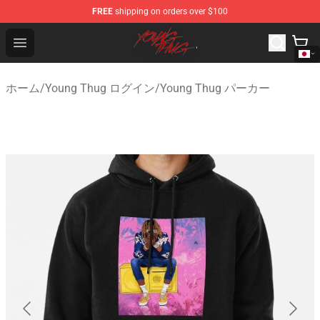
FREE
shipping on orders over $100
Young Thug Shop - Official Young Thug Merchandise Sto
Open menu
ホーム
/
Young Thug ログイン
/
Young Thug パーカー