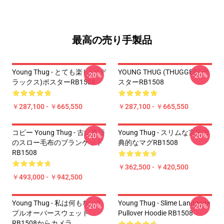
最高の売り手製品
Young Thug - とても楽しい(デ
YOUNG THUG (THUGGER) ポ
-20%
-20%
ラックス)ポスターRB1508
スターRB1508
￥287,100 - ￥665,550
￥287,100 - ￥665,550
コピー Young Thug - 古い英語
Young Thug - スリムな言語古
-20%
-20%
のスロー毛布のブランケット
典的なマグRB1508
RB1508
￥362,500 - ￥420,500
￥493,000 - ￥942,500
Young Thug - 私は何もない2
Young Thug - Slime Language
-20%
-20%
プルオーバースウェット
Pullover Hoodie RB1508
RB1508からカメラ