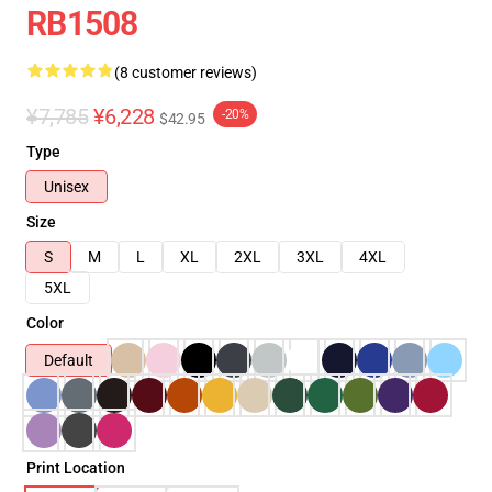
RB1508
(8 customer reviews)
¥7,785
¥6,228
-20%
$42.95
Type
Unisex
Size
S
M
L
XL
2XL
3XL
4XL
5XL
Color
Default
Print Location