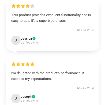
This product provides excellent functionality and is
easy to use; it’s a superb purchase.
Nov 28, 2024
Jessica
J
Verified owner
I’m delighted with the product’s performance; it
exceeds my expectations.
Nov 16, 2024
Joseph
J
Verified owner