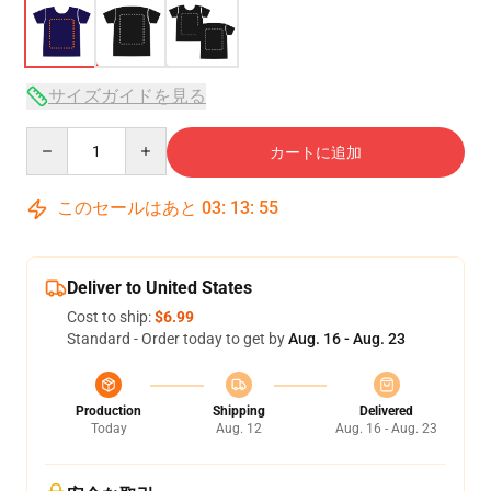
サイズガイドを見る
Quantity
カートに追加
このセールはあと
03
:
13
:
54
Deliver to United States
Cost to ship:
$6.99
Standard - Order today to get by
Aug. 16 - Aug. 23
Production
Shipping
Delivered
Today
Aug. 12
Aug. 16 - Aug. 23