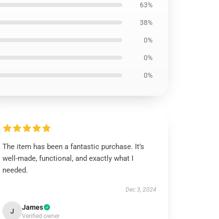
63%
38%
0%
0%
0%
The item has been a fantastic purchase. It’s
well-made, functional, and exactly what I
needed.
Dec 3, 2024
James
J
Verified owner