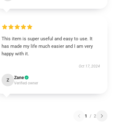
This item is super useful and easy to use. It
has made my life much easier and I am very
happy with it.
Oct 17, 2024
Zane
Z
Verified owner
1
/
2