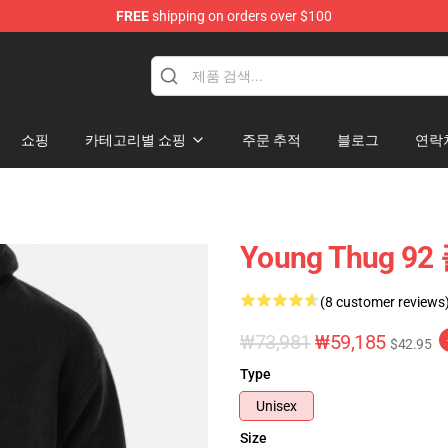
FREE
shipping on orders over $100
tore
쇼핑
카테고리별 쇼핑
주문 추적
블로그
연락
Young Thug 9
(8 customer reviews
₩73,981
₩59,185
$42.95
Type
Unisex
Size