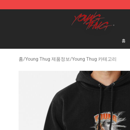
Young Thug Shop - Official Young Thug Merchandise S
홈
홈
/
Young Thug 제품정보
/
Young Thug 카테고리