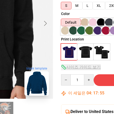
S
M
L
XL
2X
Color
Default
Print Location
사이즈 가이드 보기
blank template
Quantity
이 세일은
04
:
17
:
54
Deliver to United States