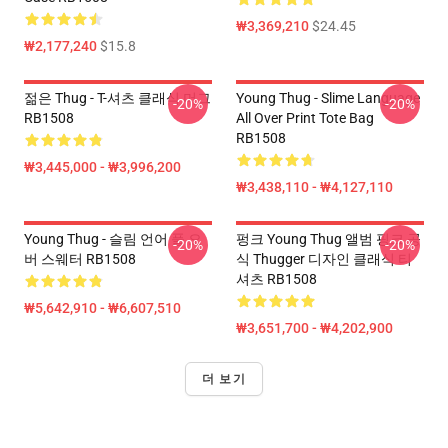
₩3,369,210
$24.45
₩2,177,240
$15.8
젊은 Thug - T-셔츠 클래식 머그
Young Thug - Slime Language
-20%
-20%
RB1508
All Over Print Tote Bag
RB1508
₩3,445,000 - ₩3,996,200
₩3,438,110 - ₩4,127,110
Young Thug - 슬림 언어 풀 오
펑크 Young Thug 앨범 핑크 공
-20%
-20%
버 스웨터 RB1508
식 Thugger 디자인 클래식 티
셔츠 RB1508
₩5,642,910 - ₩6,607,510
₩3,651,700 - ₩4,202,900
더 보기