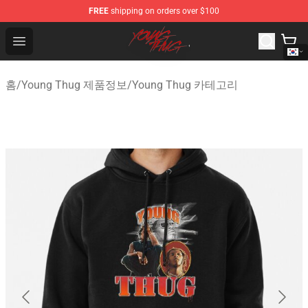
FREE
shipping on orders over $100
Young Thug Shop - Official Young Thug Merchandise Sto
Open menu
홈
/
Young Thug 제품정보
/
Young Thug 카테고리