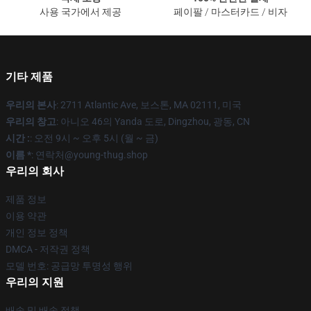
사용 국가에서 제공
페이팔 / 마스터카드 / 비자
기타 제품
우리의 본사
: 2711 Atlantic Ave, 보스톤, MA 02111, 미국
우리의 창고
: 아니오 46의 Yanda 도로, Dingzhou, 광동, CN
시간 :
: 오전 9시 ~ 오후 5시 (월 ~ 금)
이름 *
: 연락처@young-thug.shop
우리의 회사
제품 정보
이용 약관
개인 정보 정책
DMCA - 저작권 정책
모델 번호: 공급망 투명성 행위
우리의 지원
배송 및 배송 정책