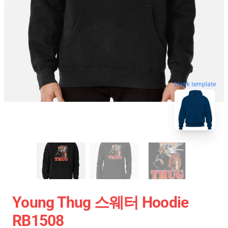
blank template
Young Thug 스웨터 Hoodie
RB1508