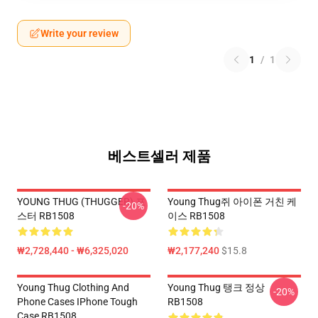
Write your review
1
/
1
베스트셀러 제품
YOUNG THUG (THUGGER) 포
Young Thug쥐 아이폰 거친 케
-20%
스터 RB1508
이스 RB1508
₩2,728,440 - ₩6,325,020
₩2,177,240
$15.8
Young Thug Clothing And
Young Thug 탱크 정상
-20%
Phone Cases IPhone Tough
RB1508
Case RB1508