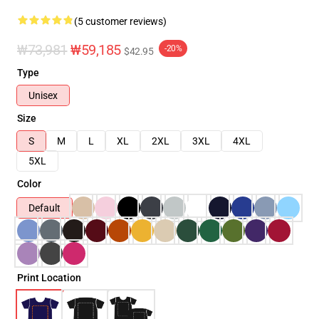
(5 customer reviews)
₩73,981
₩59,185
-20%
$42.95
Type
Unisex
Size
S
M
L
XL
2XL
3XL
4XL
5XL
Color
Default
Print Location