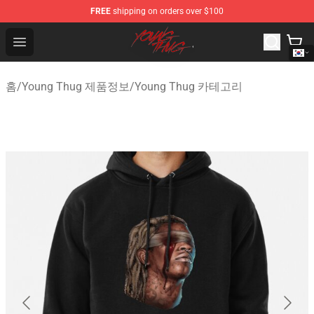
FREE
shipping on orders over $100
Young Thug Shop - Official Young Thug Merchandise Sto
Open menu
홈
/
Young Thug 제품정보
/
Young Thug 카테고리