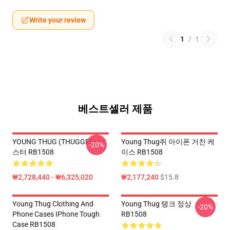
Write your review
1
/
1
베스트셀러 제품
YOUNG THUG (THUGGER) 포
Young Thug쥐 아이폰 거친 케
-20%
스터 RB1508
이스 RB1508
₩2,728,440 - ₩6,325,020
₩2,177,240
$15.8
Young Thug Clothing And
Young Thug 탱크 정상
-20%
Phone Cases IPhone Tough
RB1508
Case RB1508