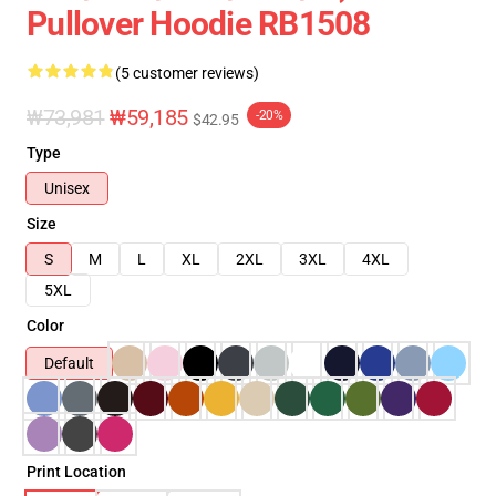
Pullover Hoodie RB1508
(5 customer reviews)
₩73,981
₩59,185
-20%
$42.95
Type
Unisex
Size
S
M
L
XL
2XL
3XL
4XL
5XL
Color
Default
Print Location