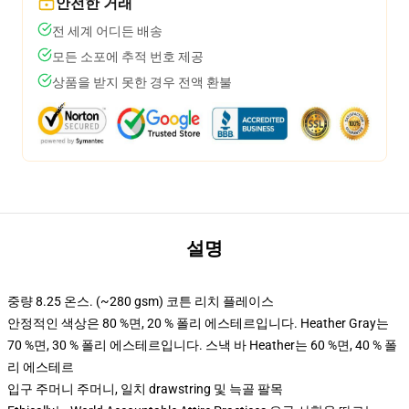
안전한 거래
전 세계 어디든 배송
모든 소포에 추적 번호 제공
상품을 받지 못한 경우 전액 환불
설명
중량 8.25 온스. (~280 gsm) 코튼 리치 플레이스
안정적인 색상은 80 %면, 20 % 폴리 에스테르입니다. Heather Gray는
70 %면, 30 % 폴리 에스테르입니다. 스낵 바 Heather는 60 %면, 40 % 폴
리 에스테르
입구 주머니 주머니, 일치 drawstring 및 늑골 팔목