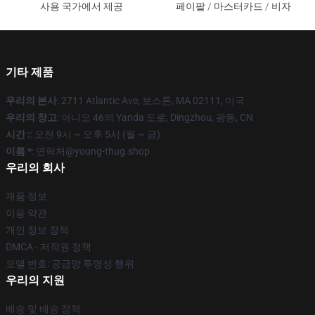
사용 국가에서 제공
페이팔 / 마스터카드 / 비자
기타 제품
우리의 본사
: 2711 Atlantic Ave, 보스톤, MA 02111, 미국
우리의 창고
: 아니오 46의 Yanda 도로, Dingzhou, 광동, CN
시간 :
: 오전 9시 ~ 오후 5시 (월 ~ 금)
이름 *
: 연락처@young-thug.shop
우리의 회사
제품 정보
이용 약관
개인 정보 정책
DMCA - 저작권 정책
모델 번호: 공급망 투명성 행위
우리의 지원
배송 및 배송 정책