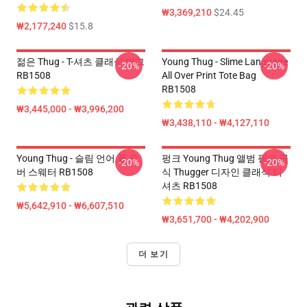
₩3,369,210
$24.45
₩2,177,240
$15.8
젊은 Thug - T-셔츠 클래식 머그
Young Thug - Slime Language
-20%
-20%
RB1508
All Over Print Tote Bag
RB1508
₩3,445,000 - ₩3,996,200
₩3,438,110 - ₩4,127,110
Young Thug - 슬림 언어 풀 오
펑크 Young Thug 앨범 핑크 공
-20%
-20%
버 스웨터 RB1508
식 Thugger 디자인 클래식 티
셔츠 RB1508
₩5,642,910 - ₩6,607,510
₩3,651,700 - ₩4,202,900
더 보기